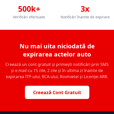
500k+
3x
Verificări efectuate
Notificări înainte de expirare
Nu mai uita niciodată de
expirarea actelor auto
Creează un cont gratuit și primești notificări prin SMS
și e-mail cu 15 zile, 2 zile și în ultima zi înainte de
expirarea ITP-ului, RCA-ului, Rovinietei și Licenței ARR.
Creează Cont Gratuit