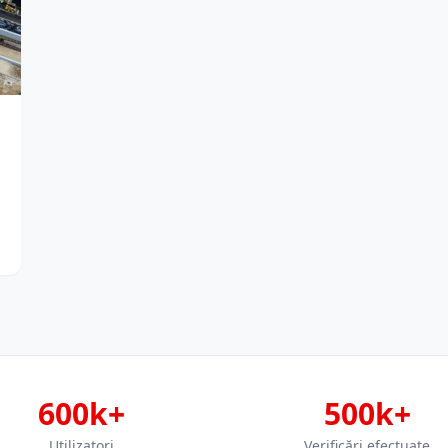
600k+
500k+
Utilizatori
Verificări efectuate