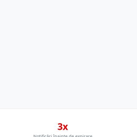
3x
Notificări înainte de expirare