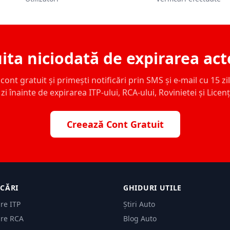
ita niciodată de expirarea act
ont gratuit și primești notificări prin SMS și e-mail cu 15 zile,
zi înainte de expirarea ITP-ului, RCA-ului, Rovinietei și Licen
Creează Cont Gratuit
ICĂRI
GHIDURI UTILE
are ITP
Știri Auto
are RCA
Blog Auto