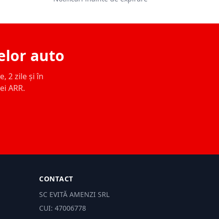
elor auto
 2 zile și în
ței ARR.
CONTACT
SC EVITĂ AMENZI SRL
CUI: 47006778