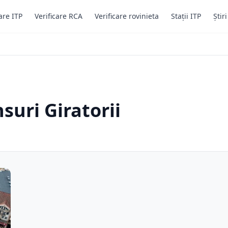
are ITP
Verificare RCA
Verificare rovinieta
Stații ITP
Știr
suri Giratorii