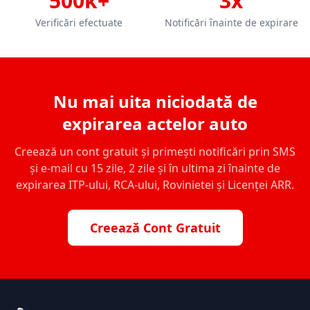
500k+
3x
Verificări efectuate
Notificări înainte de expirare
Nu mai uita niciodată de
expirarea actelor auto
Creează un cont gratuit și primești notificări prin SMS
și e-mail cu 15 zile, 2 zile și în ultima zi înainte de
expirarea ITP-ului, RCA-ului, Rovinietei și Licenței ARR.
Creează Cont Gratuit