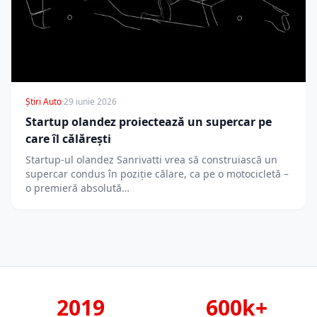
Știri Auto
·
29 iunie 2026
Startup olandez proiectează un supercar pe
care îl călărești
Startup-ul olandez Sanrivatti vrea să construiască un
supercar condus în poziție călare, ca pe o motocicletă –
o premieră absolută…
2019
600k+