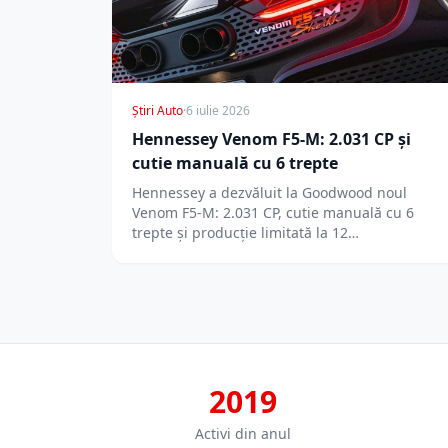
Știri Auto
·
6 iulie 2026
Hennessey Venom F5-M: 2.031 CP și
cutie manuală cu 6 trepte
Hennessey a dezvăluit la Goodwood noul
Venom F5-M: 2.031 CP, cutie manuală cu 6
trepte și producție limitată la 12…
2019
Activi din anul