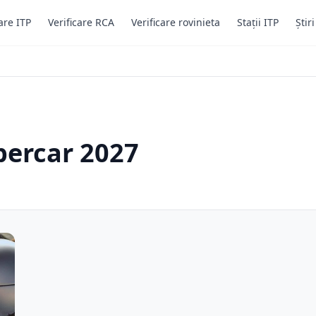
are ITP
Verificare RCA
Verificare rovinieta
Stații ITP
Știr
percar 2027