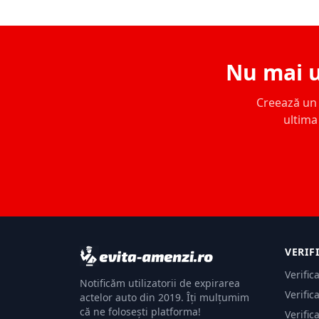
Nu mai u
Creează un c
ultima 
VERIF
Verific
Notificăm utilizatorii de expirarea
Verific
actelor auto din 2019. Îți mulțumim
că ne folosești platforma!
Verific