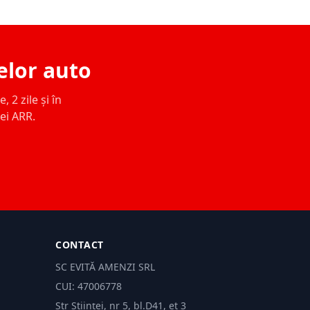
elor auto
 2 zile și în
ței ARR.
CONTACT
SC EVITĂ AMENZI SRL
CUI: 47006778
Str Științei, nr 5, bl.D41, et 3