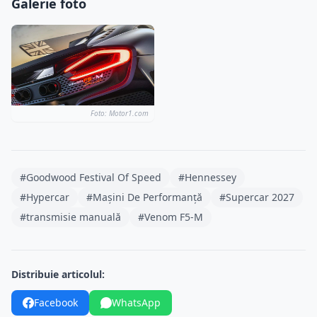
Galerie foto
Foto: Motor1.com
#Goodwood Festival Of Speed
#Hennessey
#Hypercar
#Mașini De Performanță
#Supercar 2027
#transmisie manuală
#Venom F5-M
Distribuie articolul:
Facebook
WhatsApp