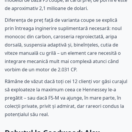
modelul de bază F5 coupe, al cărui preț de pornire este
de aproximativ 2,1 milioane de dolari.
Diferența de preț față de varianta coupe se explică
prin întreaga inginerire suplimentară necesară: noul
monococ din carbon, caroseria reproiectată, aripa
dorsală, suspensia adaptivă și, bineînțeles, cutia de
viteze manuală cu grilă – un element care necesită o
integrare mecanică mult mai complexă atunci când
vorbim de un motor de 2.031 CP.
Rămâne de văzut dacă toți cei 12 clienți vor găsi curajul
să exploateze la maximum ceea ce Hennessey le-a
pregătit – sau dacă F5-M va ajunge, în mare parte, în
colecții private, privit și admirat, dar rareori condus la
potențialul său real.