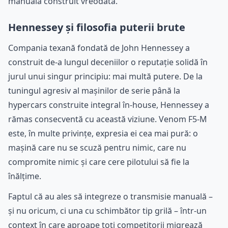
manuală construit vreodată.
Hennessey și filosofia puterii brute
Compania texană fondată de John Hennessey a
construit de-a lungul deceniilor o reputație solidă în
jurul unui singur principiu: mai multă putere. De la
tuningul agresiv al mașinilor de serie până la
hypercars construite integral în-house, Hennessey a
rămas consecventă cu această viziune. Venom F5-M
este, în multe privințe, expresia ei cea mai pură: o
mașină care nu se scuză pentru nimic, care nu
compromite nimic și care cere pilotului să fie la
înălțime.
Faptul că au ales să integreze o transmisie manuală –
și nu oricum, ci una cu schimbător tip grilă – într-un
context în care aproape toți competitorii migrează