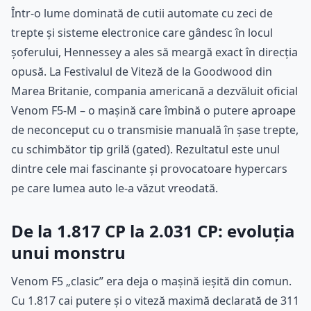
Într-o lume dominată de cutii automate cu zeci de
trepte și sisteme electronice care gândesc în locul
șoferului, Hennessey a ales să meargă exact în direcția
opusă. La Festivalul de Viteză de la Goodwood din
Marea Britanie, compania americană a dezvăluit oficial
Venom F5-M – o mașină care îmbină o putere aproape
de neconceput cu o transmisie manuală în șase trepte,
cu schimbător tip grilă (gated). Rezultatul este unul
dintre cele mai fascinante și provocatoare hypercars
pe care lumea auto le-a văzut vreodată.
De la 1.817 CP la 2.031 CP: evoluția
unui monstru
Venom F5 „clasic” era deja o mașină ieșită din comun.
Cu 1.817 cai putere și o viteză maximă declarată de 311