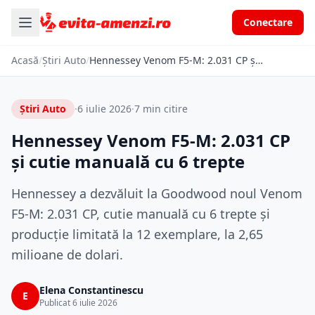
Conectare
Acasă
/
Știri Auto
/
Hennessey Venom F5-M: 2.031 CP și cutie manuală cu 6 trepte
Știri Auto
·
6 iulie 2026
·
7 min citire
Hennessey Venom F5-M: 2.031 CP
și cutie manuală cu 6 trepte
Hennessey a dezvăluit la Goodwood noul Venom
F5-M: 2.031 CP, cutie manuală cu 6 trepte și
producție limitată la 12 exemplare, la 2,65
milioane de dolari.
Elena Constantinescu
E
Publicat 6 iulie 2026