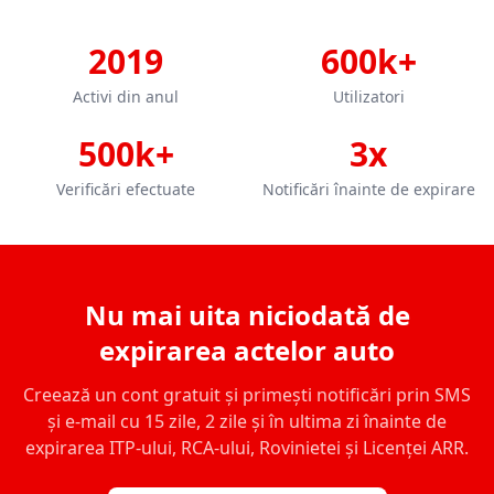
2019
600k+
Activi din anul
Utilizatori
500k+
3x
Verificări efectuate
Notificări înainte de expirare
Nu mai uita niciodată de
expirarea actelor auto
Creează un cont gratuit și primești notificări prin SMS
și e-mail cu 15 zile, 2 zile și în ultima zi înainte de
expirarea ITP-ului, RCA-ului, Rovinietei și Licenței ARR.