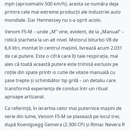
mph (aproximativ 500 km/h), acesta se număra deja
printre cele mai extreme producții ale industriei auto
mondiale. Dar Hennessey nu s-a oprit acolo.
Venom F5-M – unde „M” vine, evident, de la „Manual” –
ridică ștacheta la un alt nivel. Motorul biturbo V8 de
6,6 litri, montat în centrul mașinii, livrează acum 2.031
de cai putere. Este o cifră care îți taie respirația, mai
ales că toată această putere este trimisă exclusiv pe
roțile din spate printr-o cutie de viteze manuală cu
șase trepte și schimbător tip grilă – un detaliu care
transformă experiența de condus într-un ritual
aproape artizanal.
Ca referință, în ierarhia celor mai puternice mașini de
serie din lume, Venom F5-M se plasează pe locul trei,
după Koenigsegg Gemera (2.300 CP) și Rimac Nevera R