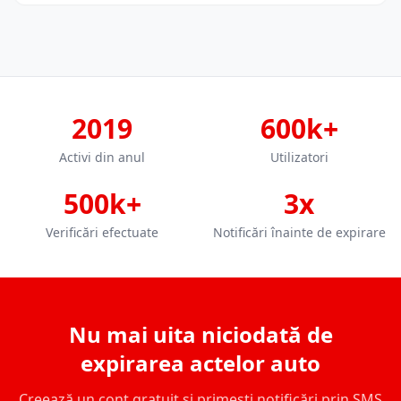
2019
600k+
Activi din anul
Utilizatori
500k+
3x
Verificări efectuate
Notificări înainte de expirare
Nu mai uita niciodată de
expirarea actelor auto
Creează un cont gratuit și primești notificări prin SMS