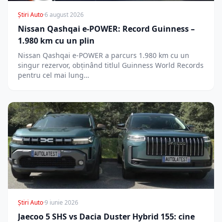
Știri Auto
·
6 august 2026
Nissan Qashqai e-POWER: Record Guinness –
1.980 km cu un plin
Nissan Qashqai e-POWER a parcurs 1.980 km cu un
singur rezervor, obținând titlul Guinness World Records
pentru cel mai lung…
Știri Auto
·
9 iunie 2026
Jaecoo 5 SHS vs Dacia Duster Hybrid 155: cine