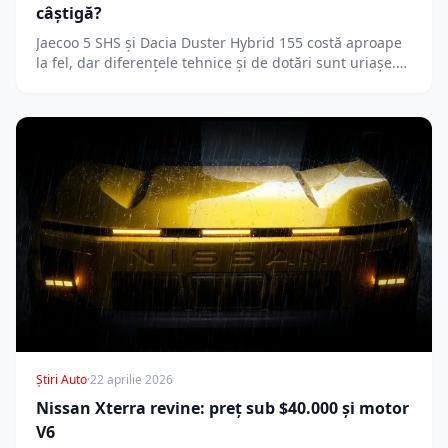
câștigă?
Jaecoo 5 SHS și Dacia Duster Hybrid 155 costă aproape
la fel, dar diferențele tehnice și de dotări sunt uriașe.…
Știri Auto
·
22 aprilie 2026
Nissan Xterra revine: preț sub $40.000 și motor
V6