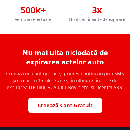
500k+
3x
Verificări efectuate
Notificări înainte de expirare
Nu mai uita niciodată de
expirarea actelor auto
Creează un cont gratuit și primești notificări prin SMS
și e-mail cu 15 zile, 2 zile și în ultima zi înainte de
expirarea ITP-ului, RCA-ului, Rovinietei și Licenței ARR.
Creează Cont Gratuit