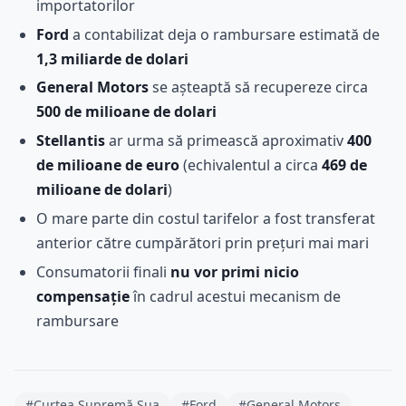
importatorilor
Ford
a contabilizat deja o rambursare estimată de
1,3 miliarde de dolari
General Motors
se așteaptă să recupereze circa
500 de milioane de dolari
Stellantis
ar urma să primească aproximativ
400
de milioane de euro
(echivalentul a circa
469 de
milioane de dolari
)
O mare parte din costul tarifelor a fost transferat
anterior către cumpărători prin prețuri mai mari
Consumatorii finali
nu vor primi nicio
compensație
în cadrul acestui mecanism de
rambursare
#Curtea Supremă Sua
#Ford
#General Motors