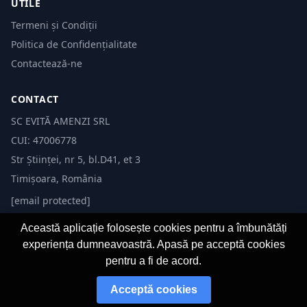
UTILE
Termeni și Condiții
Politica de Confidențialitate
Contactează-ne
CONTACT
SC EVITĂ AMENZI SRL
CUI: 47006778
Str Științei, nr 5, bl.D41, et 3
Timișoara, România
[email protected]
Această aplicație folosește cookies pentru a îmbunătăți
experiența dumneavoastră. Apasă pe acceptă cookies
pentru a fi de acord.
© 2026 Evită Amenzi. Toate drepturile rezervate. Dezvoltat de
Fast-IT.ro
Acceptă cookies