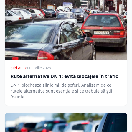
Știri Auto
·
11 aprilie 2026
Rute alternative DN 1: evită blocajele în trafic
DN 1 blochează zilnic mii de șoferi. Analizăm de ce
rutele alternative sunt esențiale și ce trebuie să știi
înainte…