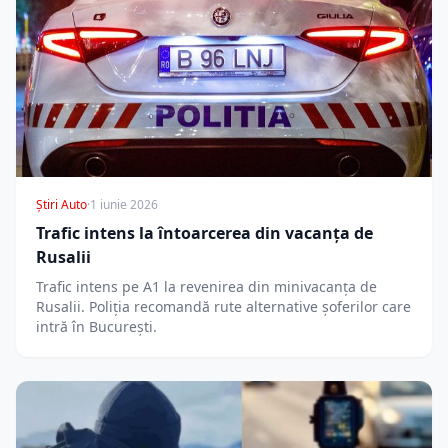
Știri Auto
·
1 iunie 2026
Trafic intens la întoarcerea din vacanța de
Rusalii
Trafic intens pe A1 la revenirea din minivacanța de
Rusalii. Poliția recomandă rute alternative șoferilor care
intră în București.