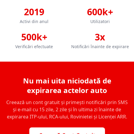
2019
600k+
Activi din anul
Utilizatori
500k+
3x
Verificări efectuate
Notificări înainte de expirare
Nu mai uita niciodată de
expirarea actelor auto
Creează un cont gratuit și primești notificări prin SMS
și e-mail cu 15 zile, 2 zile și în ultima zi înainte de
expirarea ITP-ului, RCA-ului, Rovinietei și Licenței ARR.