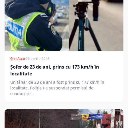
Știri Auto
·
26 aprilie 2026
Șofer de 23 de ani, prins cu 173 km/h în
localitate
Un tânăr de 23 de ani a fost prins cu 173 km/h în
localitate. Poliția i-a suspendat permisul de
conducere…