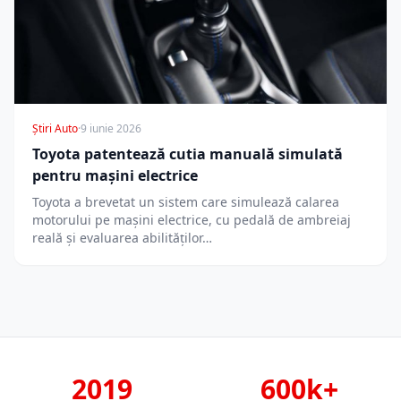
Știri Auto
·
9 iunie 2026
Toyota patentează cutia manuală simulată
pentru mașini electrice
Toyota a brevetat un sistem care simulează calarea
motorului pe mașini electrice, cu pedală de ambreiaj
reală și evaluarea abilităților…
2019
600k+