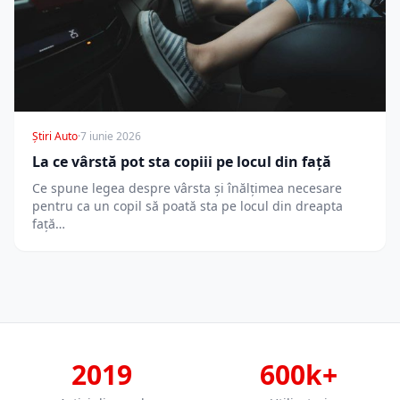
Știri Auto
·
7 iunie 2026
La ce vârstă pot sta copiii pe locul din față
Ce spune legea despre vârsta și înălțimea necesare
pentru ca un copil să poată sta pe locul din dreapta
față…
2019
600k+