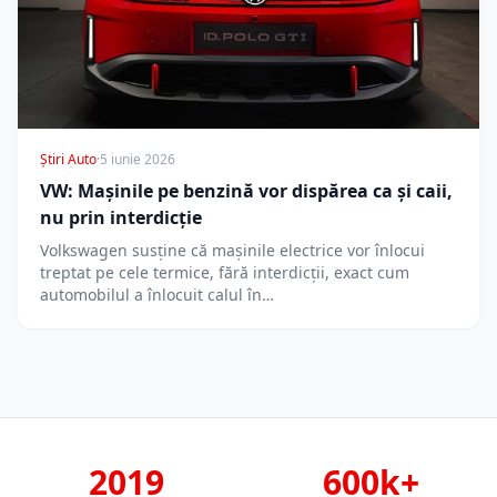
Știri Auto
·
5 iunie 2026
VW: Mașinile pe benzină vor dispărea ca și caii,
nu prin interdicție
Volkswagen susține că mașinile electrice vor înlocui
treptat pe cele termice, fără interdicții, exact cum
automobilul a înlocuit calul în…
2019
600k+