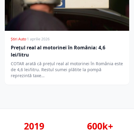
Știri Auto
·
1 aprilie 2026
Prețul real al motorinei în România: 4,6
lei/litru
COTAR arată că prețul real al motorinei în România este
de 4,6 lei/litru. Restul sumei plătite la pompă
reprezintă taxe…
2019
600k+