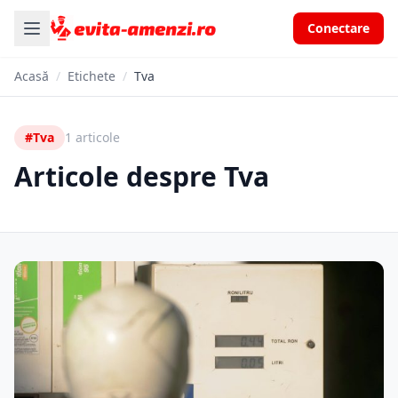
Conectare
Acasă
/
Etichete
/
Tva
#Tva
1 articole
Articole despre Tva