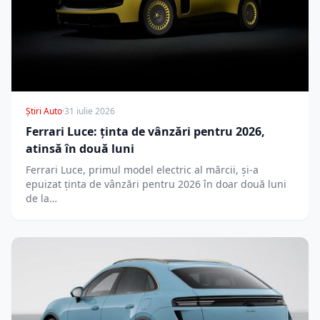
Știri Auto
·
31 iulie 2026
Ferrari Luce: ținta de vânzări pentru 2026,
atinsă în două luni
Ferrari Luce, primul model electric al mărcii, și-a
epuizat ținta de vânzări pentru 2026 în doar două luni
de la…