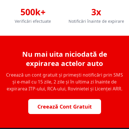
500k+
3x
Verificări efectuate
Notificări înainte de expirare
Nu mai uita niciodată de
expirarea actelor auto
Creează un cont gratuit și primești notificări prin SMS
și e-mail cu 15 zile, 2 zile și în ultima zi înainte de
expirarea ITP-ului, RCA-ului, Rovinietei și Licenței ARR.
Creează Cont Gratuit