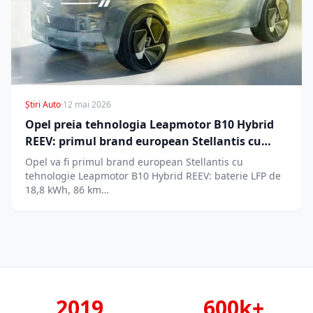
Știri Auto
·
12 mai 2026
Opel preia tehnologia Leapmotor B10 Hybrid
REEV: primul brand european Stellantis cu
range extender chinezesc
Opel va fi primul brand european Stellantis cu
tehnologie Leapmotor B10 Hybrid REEV: baterie LFP de
18,8 kWh, 86 km…
2019
600k+