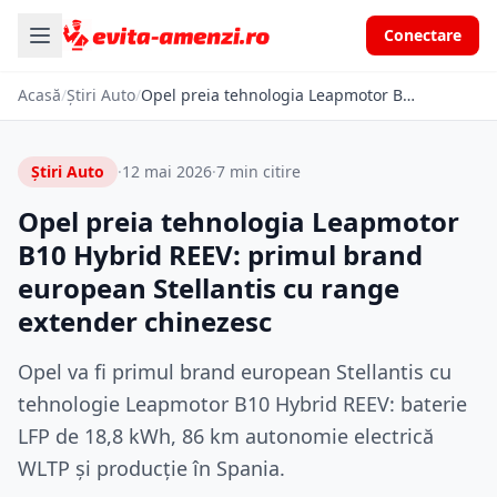
Conectare
Acasă
/
Știri Auto
/
Opel preia tehnologia Leapmotor B10 Hybrid REEV: primul brand european Stellantis cu range extender chinezesc
Știri Auto
·
12 mai 2026
·
7 min citire
Opel preia tehnologia Leapmotor
B10 Hybrid REEV: primul brand
european Stellantis cu range
extender chinezesc
Opel va fi primul brand european Stellantis cu
tehnologie Leapmotor B10 Hybrid REEV: baterie
LFP de 18,8 kWh, 86 km autonomie electrică
WLTP și producție în Spania.