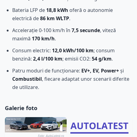
Bateria LFP de
18,8 kWh
oferă o autonomie
electrică de
86 km WLTP
.
Accelerație 0-100 km/h în
7,5 secunde
, viteză
maximă
170 km/h
.
Consum electric:
12,0 kWh/100 km
; consum
benzină:
2,4 l/100 km
; emisii CO2:
54 g/km
.
Patru moduri de funcționare:
EV+, EV, Power+
și
Combustibil
, fiecare adaptat unor scenarii diferite
de utilizare.
Galerie foto
Foto: AutoLatest.ro