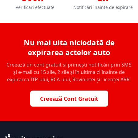
Verificări efectuate
Notificări înainte de expirare
Nu mai uita niciodată de
expirarea actelor auto
Creează un cont gratuit și primești notificări prin SMS
și e-mail cu 15 zile, 2 zile și în ultima zi înainte de
expirarea ITP-ului, RCA-ului, Rovinietei și Licenței ARR.
Creează Cont Gratuit