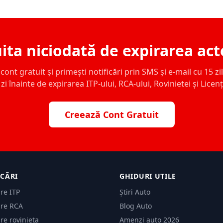
ita niciodată de expirarea act
ont gratuit și primești notificări prin SMS și e-mail cu 15 zile,
zi înainte de expirarea ITP-ului, RCA-ului, Rovinietei și Licen
Creează Cont Gratuit
ICĂRI
GHIDURI UTILE
are ITP
Știri Auto
are RCA
Blog Auto
are rovinieta
Amenzi auto 2026