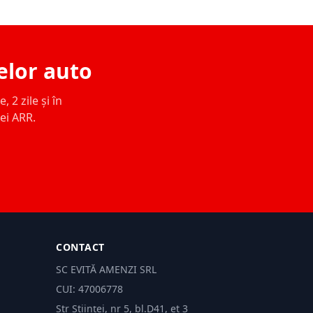
elor auto
 2 zile și în
ței ARR.
CONTACT
SC EVITĂ AMENZI SRL
CUI: 47006778
Str Științei, nr 5, bl.D41, et 3