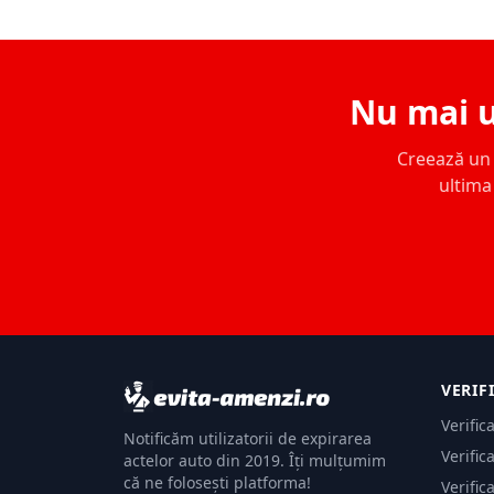
Nu mai u
Creează un c
ultima 
VERIF
Verific
Notificăm utilizatorii de expirarea
Verific
actelor auto din 2019. Îți mulțumim
că ne folosești platforma!
Verific