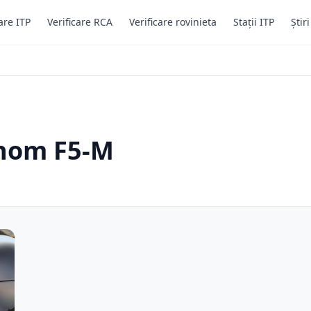
are ITP
Verificare RCA
Verificare rovinieta
Stații ITP
Știr
enom F5-M