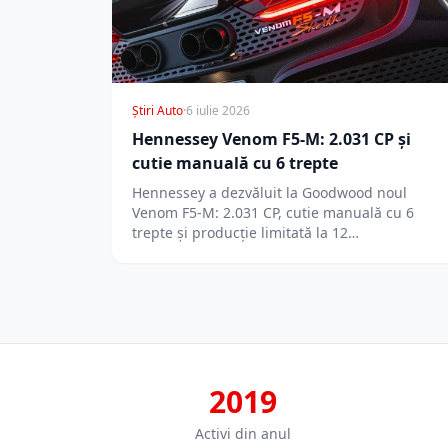
Știri Auto
·
6 iulie 2026
Hennessey Venom F5-M: 2.031 CP și
cutie manuală cu 6 trepte
Hennessey a dezvăluit la Goodwood noul
Venom F5-M: 2.031 CP, cutie manuală cu 6
trepte și producție limitată la 12…
2019
Activi din anul