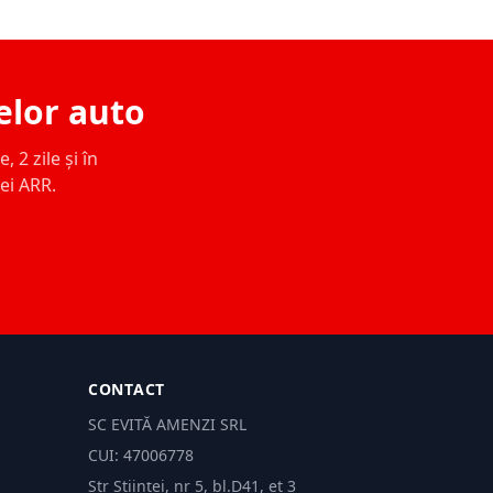
elor auto
 2 zile și în
ței ARR.
CONTACT
SC EVITĂ AMENZI SRL
CUI: 47006778
Str Științei, nr 5, bl.D41, et 3