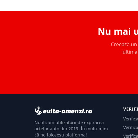
Nu mai u
Creează un c
ultima 
VERIF
Verific
Notificăm utilizatorii de expirarea
Verific
actelor auto din 2019. Îți mulțumim
că ne folosești platforma!
Verific