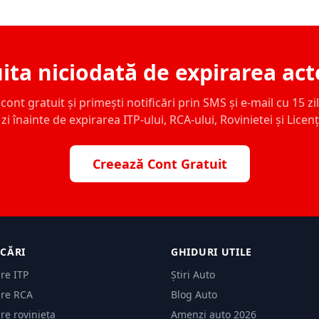
ita niciodată de expirarea act
ont gratuit și primești notificări prin SMS și e-mail cu 15 zile,
zi înainte de expirarea ITP-ului, RCA-ului, Rovinietei și Licen
Creează Cont Gratuit
ICĂRI
GHIDURI UTILE
are ITP
Știri Auto
are RCA
Blog Auto
are rovinieta
Amenzi auto 2026