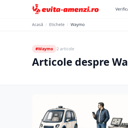
Verific
Acasă
/
Etichete
/
Waymo
#Waymo
2 articole
Articole despre W