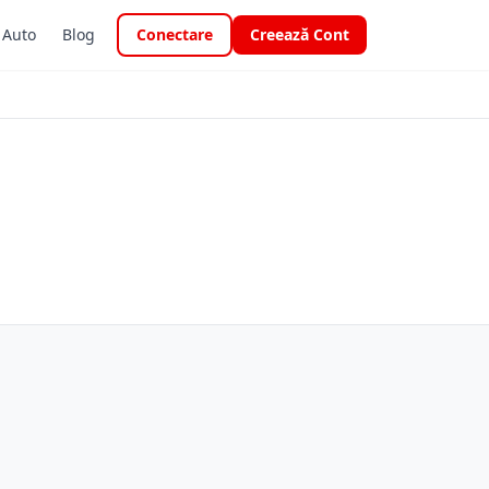
i Auto
Blog
Conectare
Creează Cont