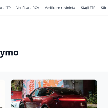
are ITP
Verificare RCA
Verificare rovinieta
Stații ITP
Știr
aymo