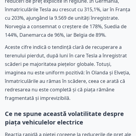
reduceri de preț explicite în regiune. În Germania,
înmatriculările Tesla au crescut cu 315,1%, iar în Franța
cu 203%, ajungând la 9.569 de unități înregistrate.
Norvegia a consemnat o creștere de 178%, Suedia de
144%, Danemarca de 96%, iar Belgia de 89%.
Aceste cifre indică o tendință clară de recuperare a
terenului pierdut, după luni în care Tesla a înregistrat
scăderi pe majoritatea piețelor globale. Totuși,
imaginea nu este uniform pozitivă: în Olanda și Elveția,
înmatriculările au rămas în scădere, ceea ce arată că
redresarea nu este completă și că piața rămâne
fragmentată și imprevizibilă.
Ce ne spune această volatilitate despre
piața vehiculelor electrice
Reacția rapidă a pieței coreene la reducerile de preț ale