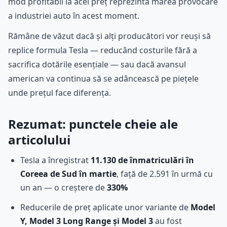
mod profitabil la acel preț reprezintă marea provocare
a industriei auto în acest moment.
Rămâne de văzut dacă și alți producători vor reuși să
replice formula Tesla — reducând costurile fără a
sacrifica dotările esențiale — sau dacă avansul
american va continua să se adâncească pe piețele
unde prețul face diferența.
Rezumat: punctele cheie ale
articolului
Tesla a înregistrat
11.130 de înmatriculări în
Coreea de Sud în martie
, față de 2.591 în urmă cu
un an — o creștere de
330%
Reducerile de preț aplicate unor variante de
Model
Y, Model 3 Long Range și Model 3
au fost