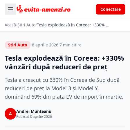
Conectare
Acasă
/
Știri Auto
/
Tesla explodează în Coreea: +330% vânzări după reduceri de preț
Știri Auto
·
8 aprilie 2026
·
7 min citire
Tesla explodează în Coreea: +330%
vânzări după reduceri de preț
Tesla a crescut cu 330% în Coreea de Sud după
reduceri de preț la Model 3 și Model Y,
dominând 69% din piața EV de import în martie.
Andrei Munteanu
A
Publicat 8 aprilie 2026