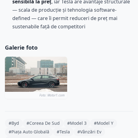
sensibilă la preț
, iar Tesla are avantaje structurale
— scala de producție și tehnologia software-
defined — care îi permit reduceri de preț mai
sustenabile față de competitori
Galerie foto
Foto: Motor1.com
#Byd
#Coreea De Sud
#Model 3
#Model Y
#Piața Auto Globală
#Tesla
#Vânzări Ev