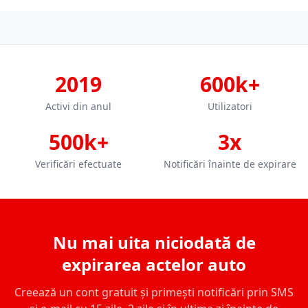
2019
600k+
Activi din anul
Utilizatori
500k+
3x
Verificări efectuate
Notificări înainte de expirare
Nu mai uita niciodată de
expirarea actelor auto
Creează un cont gratuit și primești notificări prin SMS