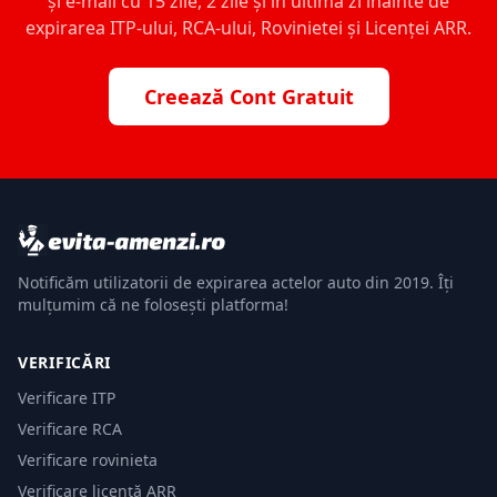
și e-mail cu 15 zile, 2 zile și în ultima zi înainte de
expirarea ITP-ului, RCA-ului, Rovinietei și Licenței ARR.
Creează Cont Gratuit
Notificăm utilizatorii de expirarea actelor auto din 2019. Îți
mulțumim că ne folosești platforma!
VERIFICĂRI
Verificare ITP
Verificare RCA
Verificare rovinieta
Verificare licență ARR