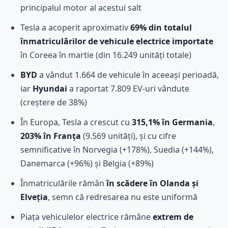
principalul motor al acestui salt
Tesla a acoperit aproximativ
69% din totalul
înmatriculărilor de vehicule electrice importate
în Coreea în martie (din 16.249 unități totale)
BYD
a vândut 1.664 de vehicule în aceeași perioadă,
iar
Hyundai
a raportat 7.809 EV-uri vândute
(creștere de 38%)
În Europa, Tesla a crescut cu
315,1% în Germania
,
203% în Franța
(9.569 unități), și cu cifre
semnificative în Norvegia (+178%), Suedia (+144%),
Danemarca (+96%) și Belgia (+89%)
Înmatriculările rămân
în scădere în Olanda și
Elveția
, semn că redresarea nu este uniformă
Piața vehiculelor electrice rămâne
extrem de