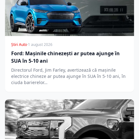
Știri Auto
·
1 august 2026
Ford: Mașinile chinezești ar putea ajunge în
SUA în 5-10 ani
Directorul Ford, Jim Farley, avertizează că mașinile
electrice chineze ar putea ajunge în SUA în 5-10 ani, în
ciuda barierelor…