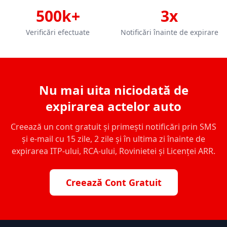
500k+
3x
Verificări efectuate
Notificări înainte de expirare
Nu mai uita niciodată de
expirarea actelor auto
Creează un cont gratuit și primești notificări prin SMS
și e-mail cu 15 zile, 2 zile și în ultima zi înainte de
expirarea ITP-ului, RCA-ului, Rovinietei și Licenței ARR.
Creează Cont Gratuit