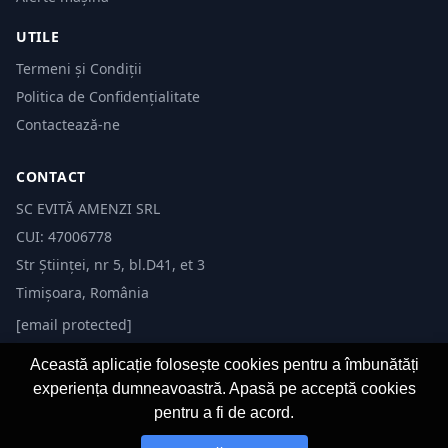
UTILE
Termeni și Condiții
Politica de Confidențialitate
Contactează-ne
CONTACT
SC EVITĂ AMENZI SRL
CUI: 47006778
Str Științei, nr 5, bl.D41, et 3
Timișoara, România
[email protected]
Această aplicație folosește cookies pentru a îmbunătăți
experiența dumneavoastră. Apasă pe acceptă cookies
pentru a fi de acord.
© 2026 Evită Amenzi. Toate drepturile rezervate. Dezvoltat de
Fast-IT.ro