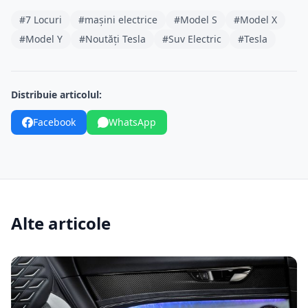
#7 Locuri
#mașini electrice
#Model S
#Model X
#Model Y
#Noutăți Tesla
#Suv Electric
#Tesla
Distribuie articolul:
Facebook
WhatsApp
Alte articole