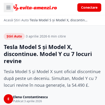
Conectare
Acasă
/
Știri Auto
/
Tesla Model S și Model X, discontinue. Model Y cu 7 locuri revine
Știri Auto
·
3 aprilie 2026
·
6 min citire
Tesla Model S și Model X,
discontinue. Model Y cu 7 locuri
revine
Tesla Model S și Model X sunt oficial discontinue
după peste un deceniu. Simultan, Model Y cu 7
locuri revine în noua generație, la 54.490 £.
Elena Constantinescu
E
Publicat 3 aprilie 2026