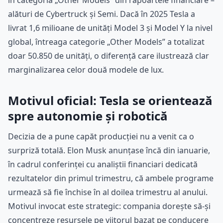
în categoria „Other Models” din rapoartele financiare –
alături de Cybertruck și Semi. Dacă în 2025 Tesla a
livrat 1,6 milioane de unități Model 3 și Model Y la nivel
global, întreaga categorie „Other Models” a totalizat
doar 50.850 de unități, o diferență care ilustrează clar
marginalizarea celor două modele de lux.
Motivul oficial: Tesla se orientează
spre autonomie și robotică
Decizia de a pune capăt producției nu a venit ca o
surpriză totală. Elon Musk anunțase încă din ianuarie,
în cadrul conferinței cu analiștii financiari dedicată
rezultatelor din primul trimestru, că ambele programe
urmează să fie închise în al doilea trimestru al anului.
Motivul invocat este strategic: compania dorește să-și
concentreze resursele pe viitorul bazat pe conducere