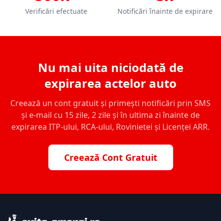
Verificări efectuate
Notificări înainte de expirare
Nu mai uita niciodată de
expirarea actelor auto
Creează un cont gratuit și primești notificări prin SMS
și e-mail cu 15 zile, 2 zile și în ultima zi înainte de
expirarea ITP-ului, RCA-ului, Rovinietei și Licenței ARR.
Creează Cont Gratuit