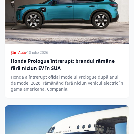
Știri Auto
·
18 iulie 2026
Honda Prologue întrerupt: brandul rămâne
fără niciun EV în SUA
Honda a întrerupt oficial modelul Prologue după anul
de model 2026, rămânând fără niciun vehicul electric în
gama americană. Compania…