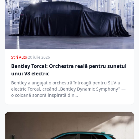
Știri Auto
·
20 iulie 2026
Bentley Torcal: Orchestra reală pentru sunetul
unui V8 electric
Bentley a angajat o orchestră întreagă pentru SUV-ul
electric Torcal, creând „Bentley Dynamic Symphony" —
o coloană sonoră inspirată din…