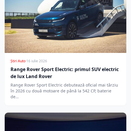
Știri Auto
·
16 iulie 2026
Range Rover Sport Electric: primul SUV electric
de lux Land Rover
Range Rover Sport Electric debutează oficial mai târziu
în 2026 cu două motoare de până la 542 CP, baterie
de…