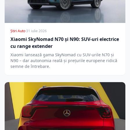
Știri Auto
·
31 iulie 2026
Xiaomi SkyNomad N70 și N90: SUV-uri electrice
cu range extender
Xiaomi lansează gama SkyNomad cu SUV-urile N70 și
N90 – dar autonomia reală și prețurile europene ridică
semne de întrebare.