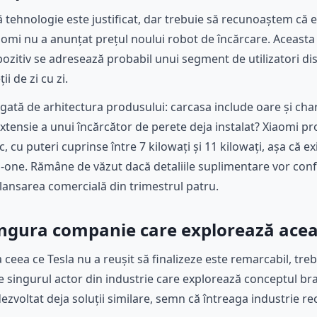
tehnologie este justificat, dar trebuie să recunoaștem că ex
aomi nu a anunțat prețul noului robot de încărcare. Aceasta 
pozitiv se adresează probabil unui segment de utilizatori di
ii de zi cu zi.
ată de arhitectura produsului: carcasa include oare și char
extensie a unui încărcător de perete deja instalat? Xiaomi 
, cu puteri cuprinse între 7 kilowați și 11 kilowați, așa că e
-in-one. Rămâne de văzut dacă detaliile suplimentare vor con
ansarea comercială din trimestrul patru.
ingura companie care explorează acea
a ceea ce Tesla nu a reușit să finalizeze este remarcabil, tr
 singurul actor din industrie care explorează conceptul bra
ezvoltat deja soluții similare, semn că întreaga industrie re