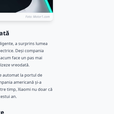
Foto: Motor1.com
dată
ligente, a surprins lumea
lectrice. Deși compania
e, acum face un pas mai
lizeze vreodată.
ze automat la portul de
ompania americană și-a
ntre timp, Xiaomi nu doar că
cestui an.
re