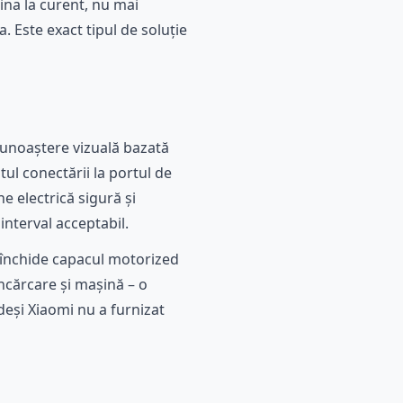
șina la curent, nu mai
. Este exact tipul de soluție
cunoaștere vizuală bazată
ul conectării la portul de
e electrică sigură și
interval acceptabil.
 închide capacul motorized
ncărcare și mașină – o
deși Xiaomi nu a furnizat