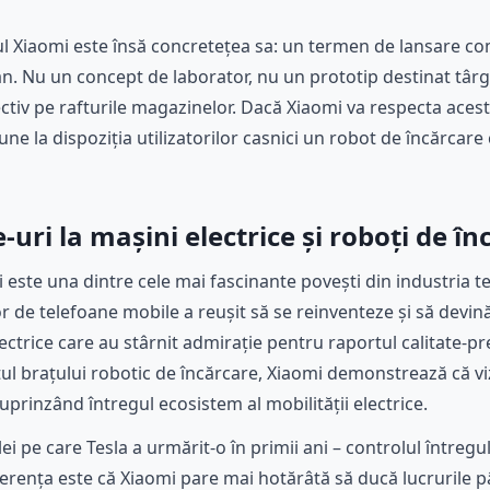
l Xiaomi este însă concretețea sa: un termen de lansare com
 an. Nu un concept de laborator, nu un prototip destinat târg
tiv pe rafturile magazinelor. Dacă Xiaomi va respecta acest
e la dispoziția utilizatorilor casnici un robot de încărca
uri la mașini electrice și roboți de în
ni este una dintre cele mai fascinante povești din industria 
r de telefoane mobile a reușit să se reinventeze și să devin
ectrice care au stârnit admirație pentru raportul calitate-pr
ul brațului robotic de încărcare, Xiaomi demonstrează că vi
uprinzând întregul ecosistem al mobilității electrice.
i pe care Tesla a urmărit-o în primii ani – controlul întregulu
erența este că Xiaomi pare mai hotărâtă să ducă lucrurile pâ