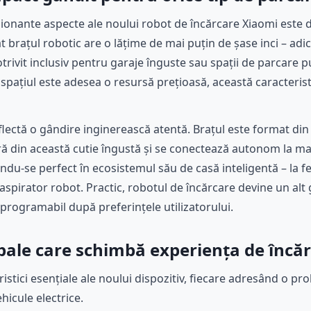
sionante aspecte ale noului robot de încărcare Xiaomi este
t brațul robotic are o lățime de mai puțin de șase inci – ad
potrivit inclusiv pentru garaje înguste sau spații de parcare 
e spațiul este adesea o resursă prețioasă, această caracteris
eflectă o gândire inginerească atentă. Brațul este format d
ră din această cutie îngustă și se conectează autonom la m
ndu-se perfect în ecosistemul său de casă inteligentă – la fe
aspirator robot. Practic, robotul de încărcare devine un alt
i programabil după preferințele utilizatorului.
cipale care schimbă experiența de încă
eristici esențiale ale noului dispozitiv, fiecare adresând o p
hicule electrice.