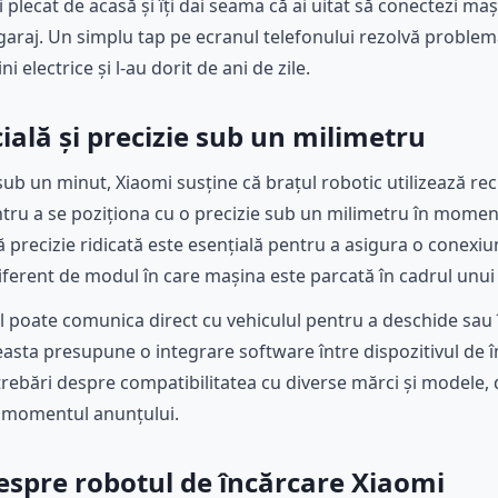
i plecat de acasă și îți dai seama că ai uitat să conectezi ma
în garaj. Un simplu tap pe ecranul telefonului rezolvă problema
i electrice și l-au dorit de ani de zile.
cială și precizie sub un milimetru
sub un minut, Xiaomi susține că brațul robotic utilizează re
entru a se poziționa cu o precizie sub un milimetru în moment
ă precizie ridicată este esențială pentru a asigura o conexiun
iferent de modul în care mașina este parcată în cadrul unui 
l poate comunica direct cu vehiculul pentru a deschide sau
ceasta presupune o integrare software între dispozitivul de î
ntrebări despre compatibilitatea cu diverse mărci și modele, 
la momentul anunțului.
espre robotul de încărcare Xiaomi