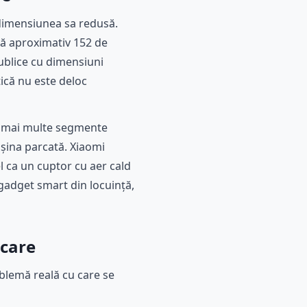
 dimensiunea sa redusă.
ică aproximativ 152 de
publice cu dimensiuni
tică nu este deloc
in mai multe segmente
așina parcată. Xiaomi
l ca un cuptor cu aer cald
 gadget smart din locuință,
rcare
roblemă reală cu care se