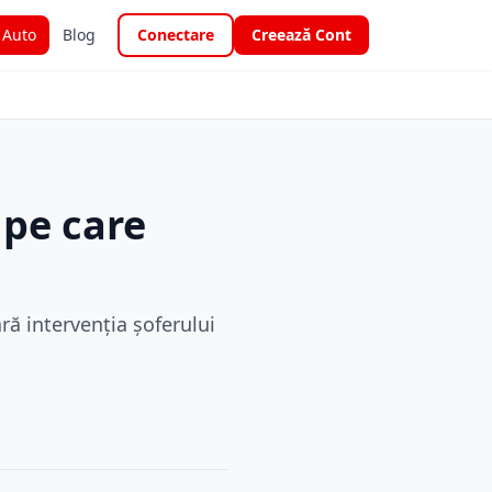
i Auto
Blog
Conectare
Creează Cont
 pe care
ră intervenția șoferului