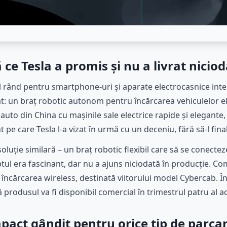
ce Tesla a promis și nu a livrat nicio
 rând pentru smartphone-uri și aparate electrocasnice inte
t: un braț robotic autonom pentru încărcarea vehiculelor e
 auto din China cu mașinile sale electrice rapide și elegant
pe care Tesla l-a vizat în urmă cu un deceniu, fără să-l fina
luție similară – un braț robotic flexibil care să se conecte
ptul era fascinant, dar nu a ajuns niciodată în producție. C
e încărcarea wireless, destinată viitorului model Cybercab. Î
ă produsul va fi disponibil comercial în trimestrul patru al a
pact gândit pentru orice tip de parca