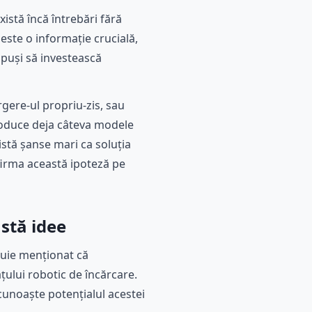
istă încă întrebări fără
este o informație crucială,
spuși să investească
gere-ul propriu-zis, sau
produce deja câteva modele
xistă șanse mari ca soluția
firma această ipoteză pe
stă idee
ebuie menționat că
țului robotic de încărcare.
cunoaște potențialul acestei