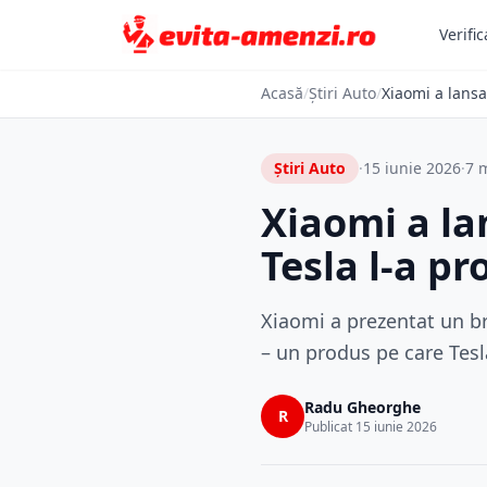
Verific
Acasă
/
Știri Auto
/
Xiaomi a lansa
Știri Auto
·
15 iunie 2026
·
7 m
Xiaomi a la
Tesla l-a p
Xiaomi a prezentat un br
– un produs pe care Tesla
Radu Gheorghe
R
Publicat 15 iunie 2026