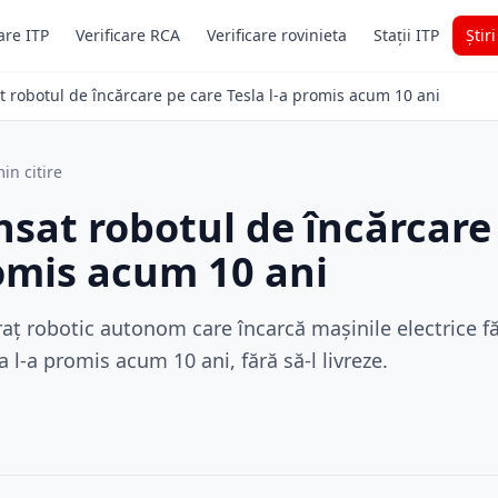
are ITP
Verificare RCA
Verificare rovinieta
Stații ITP
Știr
t robotul de încărcare pe care Tesla l-a promis acum 10 ani
in citire
nsat robotul de încărcare
romis acum 10 ani
aț robotic autonom care încarcă mașinile electrice fă
 l-a promis acum 10 ani, fără să-l livreze.