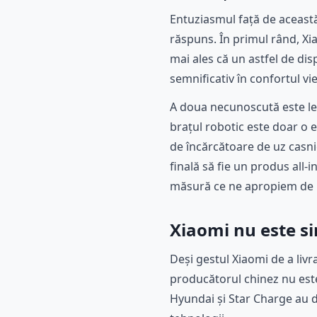
Entuziasmul față de această 
răspuns. În primul rând, Xi
mai ales că un astfel de dis
semnificativ în confortul vieț
A doua necunoscută este leg
brațul robotic este doar o 
de încărcătoare de uz casnic
finală să fie un produs all
măsură ce ne apropiem de l
Xiaomi nu este s
Deși gestul Xiaomi de a livr
producătorul chinez nu este
Hyundai și Star Charge au d