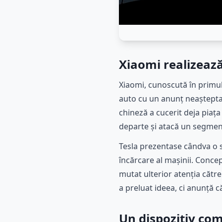
Xiaomi realizează 
Xiaomi, cunoscută în primul
auto cu un anunț neaștepta
chineză a cucerit deja piața
departe și atacă un segment 
Tesla prezentase cândva o so
încărcare al mașinii. Conce
mutat ulterior atenția cătr
a preluat ideea, ci anunță c
Un dispozitiv com