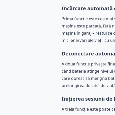
Încărcare automată 
Prima funcție este cea mai 
mașina este parcată, fără ni
mașina în garaj – restul se
mici enervări ale vieții cu u
Deconectare automată
A doua funcție privește fin
când bateria atinge nivelul d
care doresc să mențină bate
prelungirea duratei de viaț
Inițierea sesiunii de 
A treia funcție este poate ce