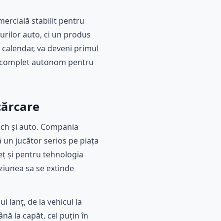
ercială stabilit pentru
urilor auto, ci un produs
 calendar, va deveni primul
re complet autonom pentru
cărcare
tech și auto. Compania
ă un jucător serios pe piața
eț și pentru tehnologia
ziunea sa se extinde
i lanț, de la vehicul la
nă la capăt, cel puțin în