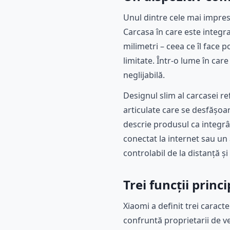
Unul dintre cele mai impre
Carcasa în care este integra
milimetri – ceea ce îl face 
limitate. Într-o lume în car
neglijabilă.
Designul slim al carcasei r
articulate care se desfășoa
descrie produsul ca integrâ
conectat la internet sau un 
controlabil de la distanță ș
Trei funcții prin
Xiaomi a definit trei caract
confruntă proprietarii de ve