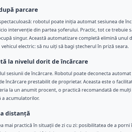
după parcare
spectaculoasă: robotul poate iniția automat sesiunea de în
cio intervenție din partea șoferului. Practic, tot ce trebuie s
 ocupă singur. Această automatizare completă elimină unul d
n vehicul electric: să nu uiți să bagi ștecherul în priză seara.
 la nivelul dorit de încărcare
alul sesiunii de încărcare. Robotul poate deconecta automat 
e încărcare prestabilit de proprietar. Aceasta este o facilita
ria la un anumit procent, o practică recomandată de mulți 
ă a acumulatorilor.
la distanță
a mai practică în situații de zi cu zi: posibilitatea de a porni