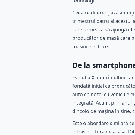
tehnologii.
Ceea ce diferențiază anunțu
trimestrul patru al acestui
care urmează să ajungă efec
producător de masă care pun
mașini electrice.
De la smartphone-
Evoluția Xiaomi în ultimii a
fondată inițial ca producăto
auto chineză, cu vehicule el
integrată. Acum, prin anunț
dincolo de mașina în sine, c
Este o abordare similară cele
infrastructura de acasă. Dif