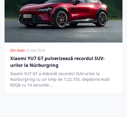
Știri Auto
·
23 mai 2026
Xiaomi YU7 GT pulverizează recordul SUV-
urilor la Nürburgring
Xiaomi YU7 GT a doborât recordul SUV-urilor la
Nürburgring cu un timp de 7:22.755, depășind Audi
RSQ8 cu 14 secunde.…