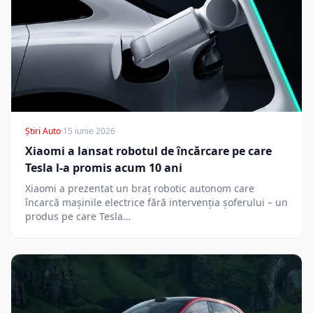
Știri Auto
·
15 iunie 2026
Xiaomi a lansat robotul de încărcare pe care
Tesla l-a promis acum 10 ani
Xiaomi a prezentat un braț robotic autonom care
încarcă mașinile electrice fără intervenția șoferului – un
produs pe care Tesla…