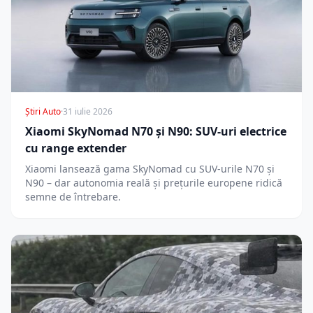
Știri Auto
·
31 iulie 2026
Xiaomi SkyNomad N70 și N90: SUV-uri electrice
cu range extender
Xiaomi lansează gama SkyNomad cu SUV-urile N70 și
N90 – dar autonomia reală și prețurile europene ridică
semne de întrebare.