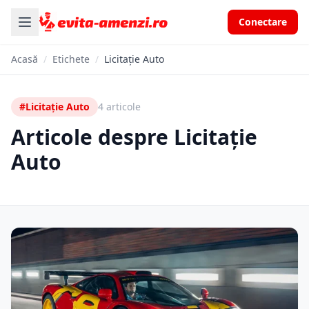
Conectare
Acasă
/
Etichete
/
Licitație Auto
#Licitație Auto
4 articole
Articole despre Licitație
Auto