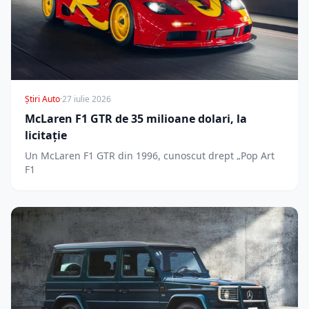
Știri Auto
·
27 iulie 2026
McLaren F1 GTR de 35 milioane dolari, la
licitație
Un McLaren F1 GTR din 1996, cunoscut drept „Pop Art
F1