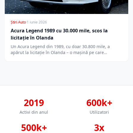
Știri Auto
·
1 iunie 2026
Acura Legend 1989 cu 30.000 mile, scos la
licitație în Olanda
Un Acura Legend din 1989, cu doar 30.800 mile, a
apărut la licitație în Olanda – o mașină pe care…
2019
600k+
Activi din anul
Utilizatori
500k+
3x