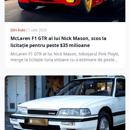
Știri Auto
·
21 iulie 2026
McLaren F1 GTR al lui Nick Mason, scos la
licitație pentru peste $35 milioane
McLaren F1 GTR al lui Nick Mason, toboșarul Pink Floyd,
merge la licitație luna viitoare cu o estimare de peste…