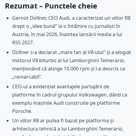
Rezumat – Punctele cheie
Gernot Döllner, CEO Audi, a caracterizat un viitor R8
drept o „idee bună” la o întâlnire cu jurnaliști în
Austria, în mai 2026, înaintea lansării media a lui
RS5 2027.
Döllner s-a declarat „mare fan al V8-ului” și a elogiat
motorul V8 biturbo al lui Lamborghini Temerario,
menționând că atinge 10.000 rpm și l-a descris ca
„remarcabil”.
CEO-ul a evidențiat avantajele partajării de
platforme în cadrul grupului Volkswagen, dând ca
exemplu mașinile Audi construite pe platforme
Porsche.
Un viitor R8 ar putea fi bazat pe platforma și
arhitectura tehnică a lui Lamborghini Temerario,