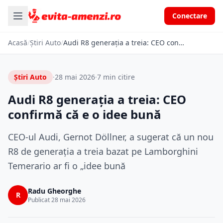
Conectare
Acasă
/
Știri Auto
/
Audi R8 generația a treia: CEO confirmă că e o idee bună
Știri Auto
·
28 mai 2026
·
7 min citire
Audi R8 generația a treia: CEO
confirmă că e o idee bună
CEO-ul Audi, Gernot Döllner, a sugerat că un nou
R8 de generația a treia bazat pe Lamborghini
Temerario ar fi o „idee bună
Radu Gheorghe
R
Publicat 28 mai 2026