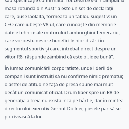
sau specificație confirmată. Tot ceea ce s-a întâmplat la
masa rotundă din Austria este un set de declarații
care, puse laolaltă, formează un tablou sugestiv: un
CEO care iubește V8-ul, care cunoaște din memorie
datele tehnice ale motorului Lamborghini Temerario,
care vorbește despre beneficiile hibridizării în
segmentul sportiv și care, întrebat direct despre un
viitor R8, răspunde zâmbind că este o „idee bună”.
În lumea comunicării corporatiste, unde liderii de
companii sunt instruiți să nu confirme nimic prematur,
o astfel de atitudine față de presă spune mai mult
decât un comunicat oficial. Drum liber spre un R8 de
generația a treia nu există încă pe hârtie, dar în mintea
directorului executiv Gernot Döllner, piesele par să se
potrivească la loc.