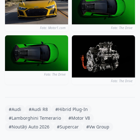
Foto: The Drive
Foto: Motor1.com
Foto: The Drive
Foto: The Drive
#Audi
#Audi R8
#Hibrid Plug-In
#Lamborghini Temerario
#Motor V8
#Noutăți Auto 2026
#Supercar
#Vw Group