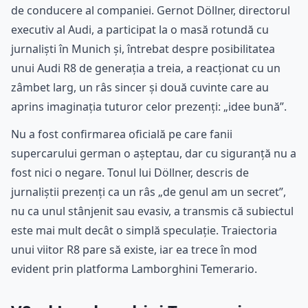
de conducere al companiei. Gernot Döllner, directorul
executiv al Audi, a participat la o masă rotundă cu
jurnaliști în Munich și, întrebat despre posibilitatea
unui Audi R8 de generația a treia, a reacționat cu un
zâmbet larg, un râs sincer și două cuvinte care au
aprins imaginația tuturor celor prezenți: „idee bună”.
Nu a fost confirmarea oficială pe care fanii
supercarului german o așteptau, dar cu siguranță nu a
fost nici o negare. Tonul lui Döllner, descris de
jurnaliștii prezenți ca un râs „de genul am un secret”,
nu ca unul stânjenit sau evasiv, a transmis că subiectul
este mai mult decât o simplă speculație. Traiectoria
unui viitor R8 pare să existe, iar ea trece în mod
evident prin platforma Lamborghini Temerario.