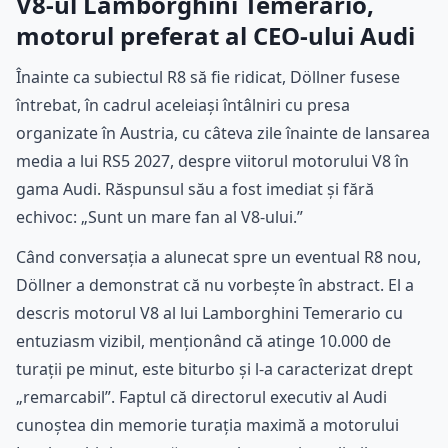
V8-ul Lamborghini Temerario,
motorul preferat al CEO-ului Audi
Înainte ca subiectul R8 să fie ridicat, Döllner fusese
întrebat, în cadrul aceleiași întâlniri cu presa
organizate în Austria, cu câteva zile înainte de lansarea
media a lui RS5 2027, despre viitorul motorului V8 în
gama Audi. Răspunsul său a fost imediat și fără
echivoc: „Sunt un mare fan al V8-ului.”
Când conversația a alunecat spre un eventual R8 nou,
Döllner a demonstrat că nu vorbește în abstract. El a
descris motorul V8 al lui Lamborghini Temerario cu
entuziasm vizibil, menționând că atinge 10.000 de
turații pe minut, este biturbo și l-a caracterizat drept
„remarcabil”. Faptul că directorul executiv al Audi
cunoștea din memorie turația maximă a motorului