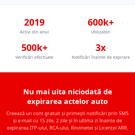
2019
600k+
Activi din anul
Utilizatori
500k+
3x
Verificări efectuate
Notificări înainte de expirare
Nu mai uita niciodată de
expirarea actelor auto
Creează un cont gratuit și primești notificări prin SMS
și e-mail cu 15 zile, 2 zile și în ultima zi înainte de
expirarea ITP-ului, RCA-ului, Rovinietei și Licenței ARR.