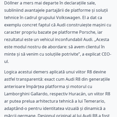
Döllner a mers mai departe în declarațiile sale,
subliniind avantajele partajării de platforme și soluții
tehnice în cadrul grupului Volkswagen. El a dat ca
exemplu concret faptul că Audi construiește mașini cu
caracter propriu bazate pe platforme Porsche, iar
rezultatul este un vehicul inconfundabil Audi. „Acesta
este modul nostru de abordare: să avem clientul în
minte și să venim cu soluțiile potrivite”, a explicat CEO-
ul.
Logica acestui demers aplicată unui viitor R8 devine
astfel transparentă: exact cum Audi R8 din generațiile
anterioare împărțea platforma și motorul cu
Lamborghini Gallardo, respectiv Huracán, un viitor R8
ar putea prelua arhitectura tehnică a lui Temerario,
adaptând-o pentru identitatea vizuală și dinamică a
mărcii germane. Designul original al lui Audi R8 a fost