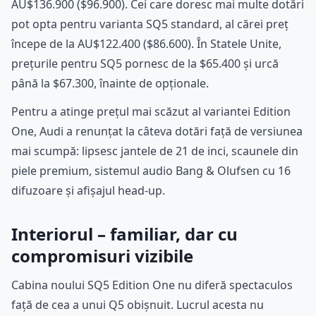
AU$136.900 ($96.900). Cei care doresc mai multe dotări
pot opta pentru varianta SQ5 standard, al cărei preț
începe de la AU$122.400 ($86.600). În Statele Unite,
prețurile pentru SQ5 pornesc de la $65.400 și urcă
până la $67.300, înainte de opționale.
Pentru a atinge prețul mai scăzut al variantei Edition
One, Audi a renunțat la câteva dotări față de versiunea
mai scumpă: lipsesc jantele de 21 de inci, scaunele din
piele premium, sistemul audio Bang & Olufsen cu 16
difuzoare și afișajul head-up.
Interiorul – familiar, dar cu
compromisuri vizibile
Cabina noului SQ5 Edition One nu diferă spectaculos
față de cea a unui Q5 obișnuit. Lucrul acesta nu