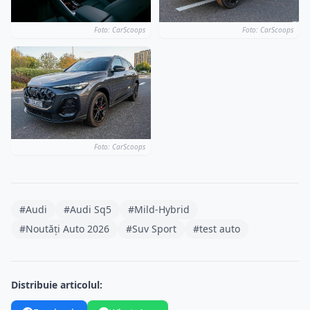
Foto: CarScoops
Foto: CarScoops
Foto: CarScoops
#Audi
#Audi Sq5
#Mild-Hybrid
#Noutăți Auto 2026
#Suv Sport
#test auto
Distribuie articolul: