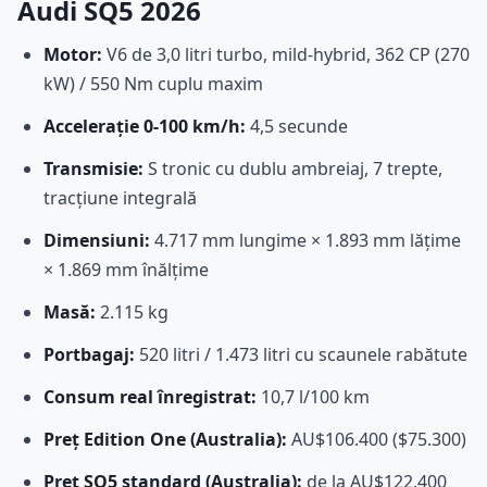
Audi SQ5 2026
Motor:
V6 de 3,0 litri turbo, mild-hybrid, 362 CP (270
kW) / 550 Nm cuplu maxim
Accelerație 0-100 km/h:
4,5 secunde
Transmisie:
S tronic cu dublu ambreiaj, 7 trepte,
tracțiune integrală
Dimensiuni:
4.717 mm lungime × 1.893 mm lățime
× 1.869 mm înălțime
Masă:
2.115 kg
Portbagaj:
520 litri / 1.473 litri cu scaunele rabătute
Consum real înregistrat:
10,7 l/100 km
Preț Edition One (Australia):
AU$106.400 ($75.300)
Preț SQ5 standard (Australia):
de la AU$122.400