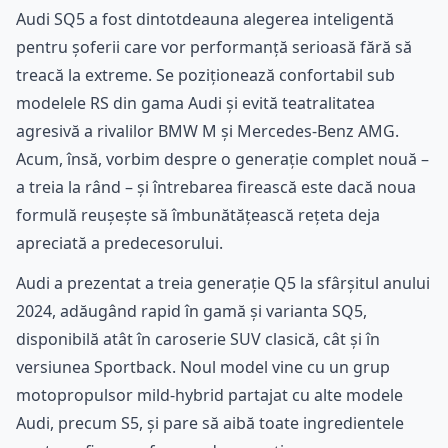
Audi SQ5 a fost dintotdeauna alegerea inteligentă
pentru șoferii care vor performanță serioasă fără să
treacă la extreme. Se poziționează confortabil sub
modelele RS din gama Audi și evită teatralitatea
agresivă a rivalilor BMW M și Mercedes-Benz AMG.
Acum, însă, vorbim despre o generație complet nouă –
a treia la rând – și întrebarea firească este dacă noua
formulă reușește să îmbunătățească rețeta deja
apreciată a predecesorului.
Audi a prezentat a treia generație Q5 la sfârșitul anului
2024, adăugând rapid în gamă și varianta SQ5,
disponibilă atât în caroserie SUV clasică, cât și în
versiunea Sportback. Noul model vine cu un grup
motopropulsor mild-hybrid partajat cu alte modele
Audi, precum S5, și pare să aibă toate ingredientele