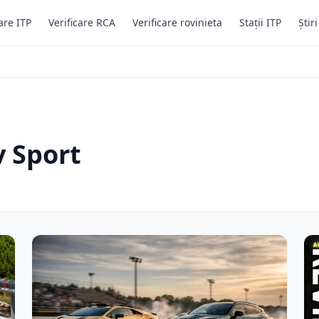
are ITP
Verificare RCA
Verificare rovinieta
Stații ITP
Știr
v Sport