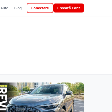
i Auto
Blog
Conectare
Creează Cont