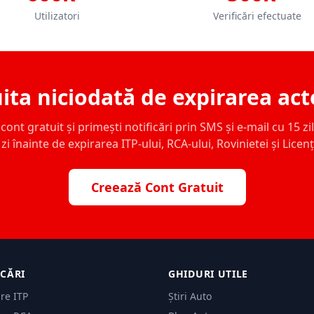
Utilizatori
Verificări efectuate
ita niciodată de expirarea act
ont gratuit și primești notificări prin SMS și e-mail cu 15 zile,
zi înainte de expirarea ITP-ului, RCA-ului, Rovinietei și Licen
Creează Cont Gratuit
ICĂRI
GHIDURI UTILE
are ITP
Știri Auto