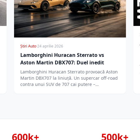
Știri Auto
·
24 aprilie 2026
Lamborghini Huracan Sterrato vs
Aston Martin DBX707: Duel inedit
Lamborghini Huracan Sterrato provoacă Aston
Martin DBX707 la liniuță. Un supercar off-road
contra unui SUV de 707 cai putere –…
600k+
500k+