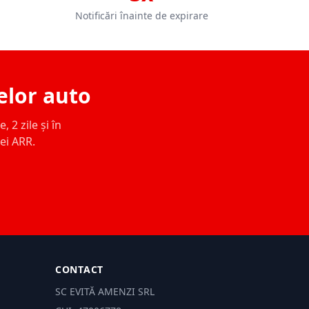
Notificări înainte de expirare
elor auto
 2 zile și în
ței ARR.
CONTACT
SC EVITĂ AMENZI SRL