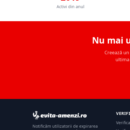
Activi din anul
Nu mai u
Creează un c
ultima 
VERIF
Verific
Notificăm utilizatorii de expirarea