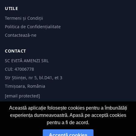
UTILE
Termeni și Condiții
Politica de Confidențialitate
Contactează-ne
CONTACT
SC EVITĂ AMENZI SRL
CUI: 47006778
Str Științei, nr 5, bl.D41, et 3
Timișoara, România
[email protected]
Această aplicație folosește cookies pentru a îmbunătăți
experiența dumneavoastră. Apasă pe acceptă cookies
pentru a fi de acord.
© 2026 Evită Amenzi. Toate drepturile rezervate. Dezvoltat de
Fast-IT.ro
Acceptă cookies