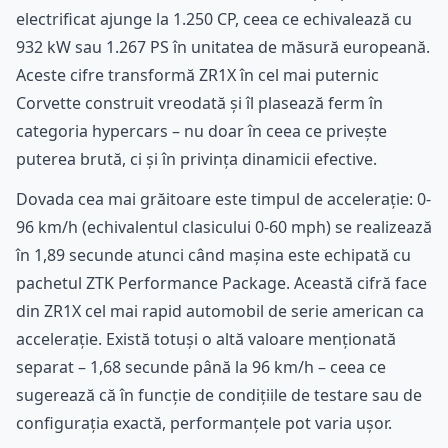
electrificat ajunge la 1.250 CP, ceea ce echivalează cu
932 kW sau 1.267 PS în unitatea de măsură europeană.
Aceste cifre transformă ZR1X în cel mai puternic
Corvette construit vreodată și îl plasează ferm în
categoria hypercars – nu doar în ceea ce privește
puterea brută, ci și în privința dinamicii efective.
Dovada cea mai grăitoare este timpul de accelerație: 0-
96 km/h (echivalentul clasicului 0-60 mph) se realizează
în 1,89 secunde atunci când mașina este echipată cu
pachetul ZTK Performance Package. Această cifră face
din ZR1X cel mai rapid automobil de serie american ca
accelerație. Există totuși o altă valoare menționată
separat – 1,68 secunde până la 96 km/h – ceea ce
sugerează că în funcție de condițiile de testare sau de
configurația exactă, performanțele pot varia ușor.