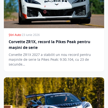
Știri Auto
·
23 iunie 2026
Corvette ZR1X, record la Pikes Peak pentru
mașini de serie
Corvette ZR1X 2027 a stabilit un nou record pentru
mașinile de serie la Pikes Peak: 9:30.104, cu 23 de
secunde…