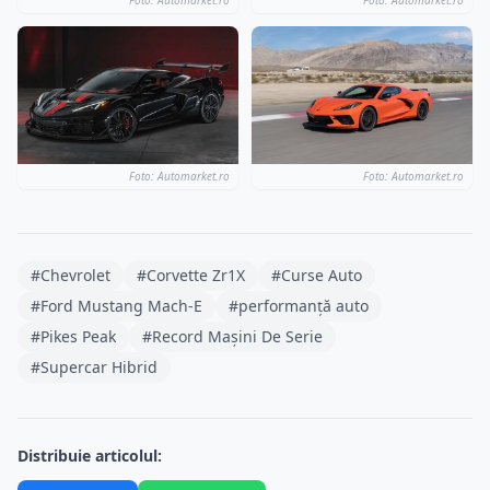
Foto: Automarket.ro
Foto: Automarket.ro
Foto: Automarket.ro
Foto: Automarket.ro
#Chevrolet
#Corvette Zr1X
#Curse Auto
#Ford Mustang Mach-E
#performanță auto
#Pikes Peak
#Record Mașini De Serie
#Supercar Hibrid
Distribuie articolul: