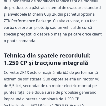
nu a beneficiat de modificări tehnice față de modelul
de producție: a păstrat sistemul de evacuare standard
și anvelopele Michelin Cup 2R din pachetul opțional
ZTK Performance Package. Cu alte cuvinte, nu a fost
vorba despre un prototip sau un vehicul de cursă
special pregătit, ci despre o mașină pe care orice client
o poate comanda.
Tehnica din spatele recordului:
1.250 CP și tracțiune integrală
Corvette ZR1X este o mașină hibridă de performanță
extrem de sofisticată. Sub capotă se află un motor V8
de 5,5 litri, secondat de un motor electric montat pe
puntea față, cele două surse de propulsie generând
împreună o putere combinată de 1.250 CP
(echivalentul a 932 kW sau 1.267 PS). Această