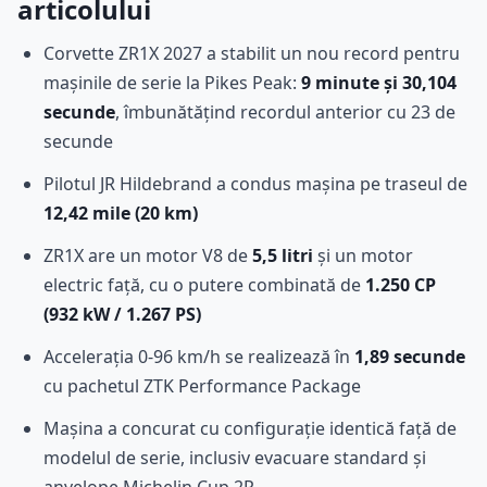
articolului
Corvette ZR1X 2027 a stabilit un nou record pentru
mașinile de serie la Pikes Peak:
9 minute și 30,104
secunde
, îmbunătățind recordul anterior cu 23 de
secunde
Pilotul JR Hildebrand a condus mașina pe traseul de
12,42 mile (20 km)
ZR1X are un motor V8 de
5,5 litri
și un motor
electric față, cu o putere combinată de
1.250 CP
(932 kW / 1.267 PS)
Accelerația 0-96 km/h se realizează în
1,89 secunde
cu pachetul ZTK Performance Package
Mașina a concurat cu configurație identică față de
modelul de serie, inclusiv evacuare standard și
anvelope Michelin Cup 2R