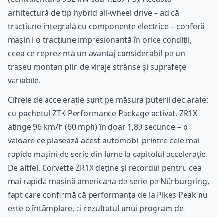
arhitectură de tip hybrid all-wheel drive – adică
tracțiune integrală cu componente electrice – conferă
mașinii o tracțiune impresionantă în orice condiții,
ceea ce reprezintă un avantaj considerabil pe un
traseu montan plin de viraje strânse și suprafețe
variabile.
Cifrele de accelerație sunt pe măsura puterii declarate:
cu pachetul ZTK Performance Package activat, ZR1X
atinge 96 km/h (60 mph) în doar 1,89 secunde – o
valoare ce plasează acest automobil printre cele mai
rapide mașini de serie din lume la capitolul accelerație.
De altfel, Corvette ZR1X deține și recordul pentru cea
mai rapidă mașină americană de serie pe Nürburgring,
fapt care confirmă că performanța de la Pikes Peak nu
este o întâmplare, ci rezultatul unui program de