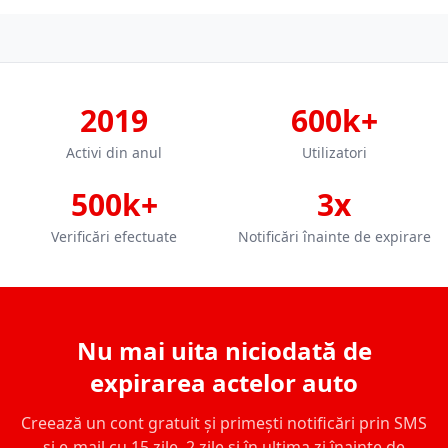
2019
600k+
Activi din anul
Utilizatori
500k+
3x
Verificări efectuate
Notificări înainte de expirare
Nu mai uita niciodată de
expirarea actelor auto
Creează un cont gratuit și primești notificări prin SMS
și e-mail cu 15 zile, 2 zile și în ultima zi înainte de