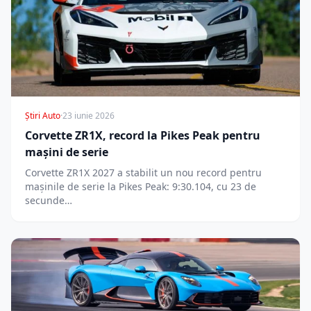
Știri Auto
·
23 iunie 2026
Corvette ZR1X, record la Pikes Peak pentru
mașini de serie
Corvette ZR1X 2027 a stabilit un nou record pentru
mașinile de serie la Pikes Peak: 9:30.104, cu 23 de
secunde…