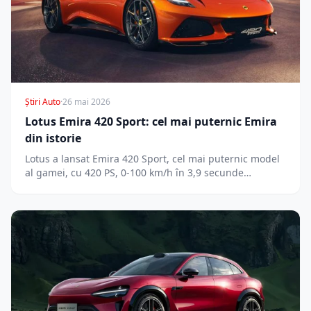
Știri Auto
·
26 mai 2026
Lotus Emira 420 Sport: cel mai puternic Emira
din istorie
Lotus a lansat Emira 420 Sport, cel mai puternic model
al gamei, cu 420 PS, 0-100 km/h în 3,9 secunde…