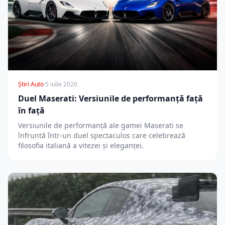
Știri Auto
·
5 iulie 2026
Duel Maserati: Versiunile de performanță față
în față
Versiunile de performanță ale gamei Maserati se
înfruntă într-un duel spectaculos care celebrează
filosofia italiană a vitezei și eleganței.