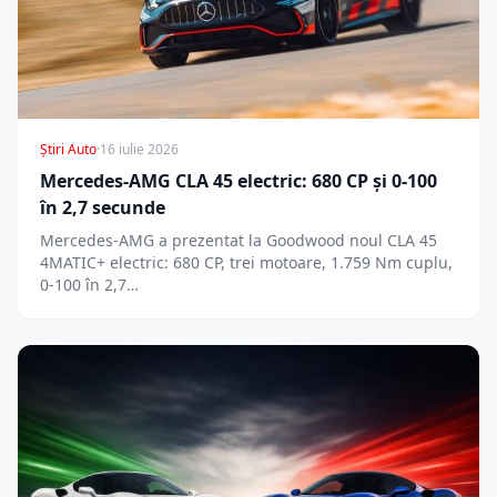
Știri Auto
·
16 iulie 2026
Mercedes-AMG CLA 45 electric: 680 CP și 0-100
în 2,7 secunde
Mercedes-AMG a prezentat la Goodwood noul CLA 45
4MATIC+ electric: 680 CP, trei motoare, 1.759 Nm cuplu,
0-100 în 2,7…