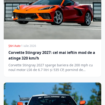
Știri Auto
·
1 iulie 2026
Corvette Stingray 2027: cel mai ieftin mod de a
atinge 320 km/h
Corvette Stingray 2027 sparge bariera de 200 mph cu
noul motor LS6 de 6.7 litri și 535 CP, pornind de…