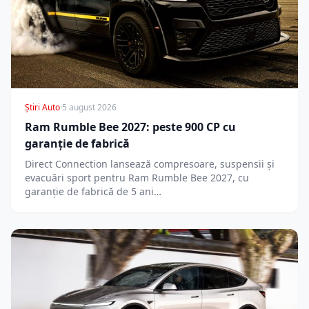
Știri Auto
·
5 august 2026
Ram Rumble Bee 2027: peste 900 CP cu
garanție de fabrică
Direct Connection lansează compresoare, suspensii și
evacuări sport pentru Ram Rumble Bee 2027, cu
garanție de fabrică de 5 ani…