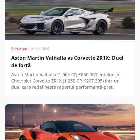
Știri Auto
·
1 iunie 2026
Aston Martin Valhalla vs Corvette ZR1X: Duel
de forță
Aston Martin Valhalla (1.064 CP, £850.000) întâlnește
Chevrolet Corvette ZR1X (1.250 CP, $207.395) într-un
duel care redefinește raportul performanță-preț.