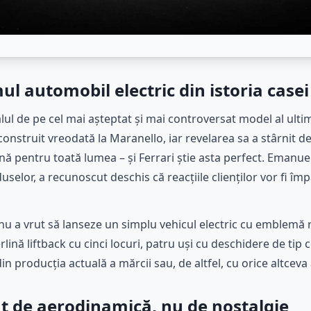
ul automobil electric din istoria casei
vălul de pe cel mai așteptat și mai controversat model al ulti
construit vreodată la Maranello, iar revelarea sa a stârnit dej
ă pentru toată lumea – și Ferrari știe asta perfect. Emanue
elor, a recunoscut deschis că reacțiile clienților vor fi împăr
 nu a vrut să lanseze un simplu vehicul electric cu emblemă 
rlină liftback cu cinci locuri, patru uși cu deschidere de tip 
 producția actuală a mărcii sau, de altfel, cu orice altceva 
t de aerodinamică, nu de nostalgie