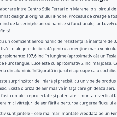
laborare între Centro Stile Ferrari din Maranello și biroul 
mnat designul originalului iPhone. Procesul de creație a fos
ind de la cerințele aerodinamice și funcționale, iar LoveFro
inită.
cu un coeficient aerodinamic de rezistență la înaintare de 0
ivă – o alegere deliberată pentru a menține masa vehicululu
resionante: 197,6 inci în lungime (aproximativ cât un Tesla M
ță de Purosangue, Luce este cu aproximativ 2 inci mai joasă. 
ia din aluminiu înfășurată în jurul ei aproape ca o cochilie.
a este surprinzător de liniară și precisă, cu un vibe de prod
asic. Există o priză de aer masivă în față care ghidează aerul
 fost complet reproiectate și patentate – montate vertical f
era mici vârtejuri de aer fără a perturba curgerea fluxului 
ctiv sunt jantele – cele mai mari montate vreodată pe un Ferra