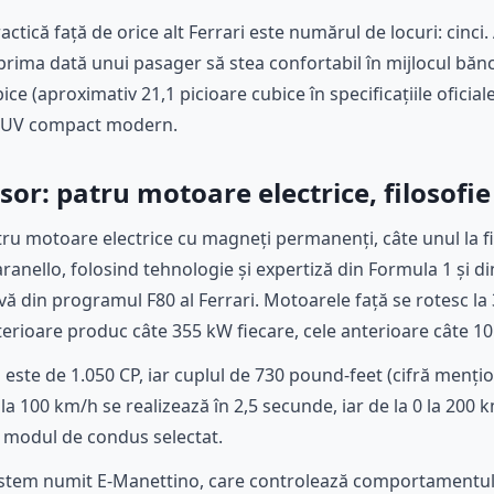
tică față de orice alt Ferrari este numărul de locuri: cinci.
rima dată unui pasager să stea confortabil în mijlocul bănc
ce (aproximativ 21,1 picioare cubice în specificațiile oficiale
 SUV compact modern.
or: patru motoare electrice, filosofi
ru motoare electrice cu magneți permanenți, câte unul la fi
aranello, folosind tehnologie și expertiză din Formula 1 și d
ă din programul F80 al Ferrari. Motoarele față se rotesc la 
rioare produc câte 355 kW fiecare, cele anterioare câte 10
te de 1.050 CP, iar cuplul de 730 pound-feet (cifră menționa
0 la 100 km/h se realizează în 2,5 secunde, iar de la 0 la 200 
e modul de condus selectat.
istem numit E-Manettino, care controlează comportamentul 