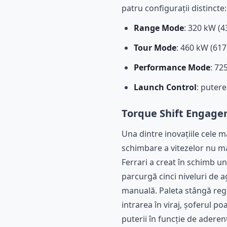
patru configurații distincte:
Range Mode
: 320 kW (4
Tour Mode
: 460 kW (617 
Performance Mode
: 72
Launch Control
: putere
Torque Shift Engage
Una dintre inovațiile cele m
schimbare a vitezelor nu ma
Ferrari a creat în schimb 
parcurgă cinci niveluri de ag
manuală. Paleta stângă regle
intrarea în viraj, șoferul p
puterii în funcție de aderen