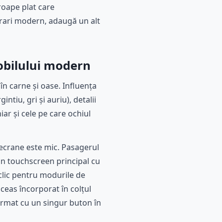
proape plat care
rrari modern, adaugă un alt
mobilului modern
în carne și oase. Influența
ntiu, gri și auriu), detalii
hiar și cele pe care ochiul
 ecrane este mic. Pasagerul
 un touchscreen principal cu
 clic pentru modurile de
 ceas încorporat în colțul
format cu un singur buton în