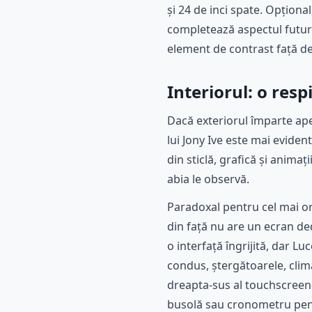
și 24 de inci spate. Opționa
completează aspectul futuri
element de contrast față de 
Interiorul: o res
Dacă exteriorul împarte apel
lui Jony Ive este mai evident
din sticlă, grafică și animaț
abia le observă.
Paradoxal pentru cel mai or
din față nu are un ecran ded
o interfață îngrijită, dar L
condus, ștergătoarele, clima
dreapta-sus al touchscreen-
busolă sau cronometru pentr