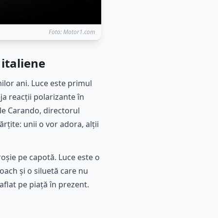
Foto: Motor1.com
 italiene
milor ani. Luce este primul
a reacții polarizante în
le Carando, directorul
țite: unii o vor adora, alții
roșie pe capotă. Luce este o
coach și o siluetă care nu
aflat pe piață în prezent.