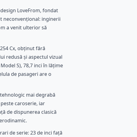
de design LoveFrom, fondat
t neconvențional: inginerii
m a venit ulterior să
,254 Cx, obținut fără
i redusă și aspectul vizual
odel S), 78,7 inci în lățime
Celula de pasageri are o
us tehnologic mai degrabă
 peste caroserie, iar
ață de dispunerea clasică
aerodinamic.
ri de serie: 23 de inci față