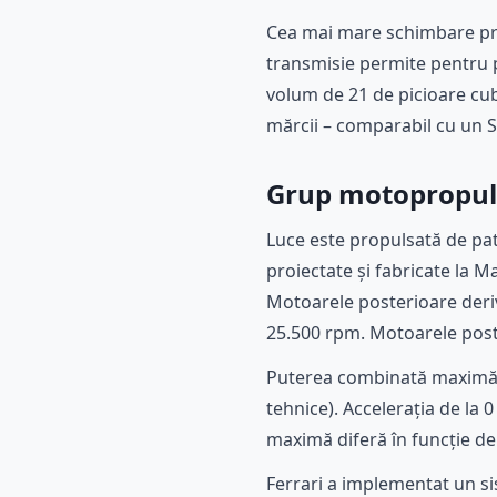
Cea mai mare schimbare prac
transmisie permite pentru p
volum de 21 de picioare cubi
mărcii – comparabil cu un
Grup motopropuls
Luce este propulsată de pat
proiectate și fabricate la M
Motoarele posterioare deriv
25.500 rpm. Motoarele poste
Puterea combinată maximă es
tehnice). Accelerația de la 
maximă diferă în funcție d
Ferrari a implementat un s