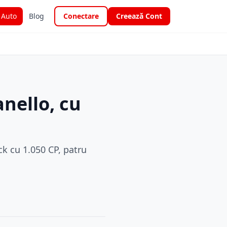
i Auto
Blog
Conectare
Creează Cont
anello, cu
ack cu 1.050 CP, patru