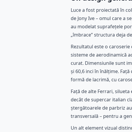
Luce a fost proiectată în co
de Jony Ive – omul care a se
au modelat suprafețele porn
„îmbrace” structura deja def
Rezultatul este o caroserie 
sisteme de aerodinamică act
curat. Dimensiunile sunt imp
și 60,6 inci în înălțime. Fa
formă de lacrimă, cu caroser
Față de alte Ferrari, siluet
decât de supercar italian cl
ștergătoarele de parbriz au
transversală – pentru a gen
Un alt element vizual distin