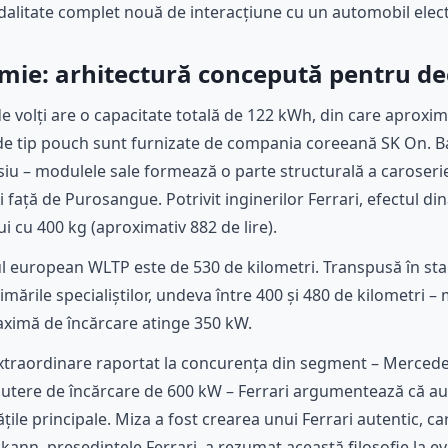
odalitate complet nouă de interacțiune cu un automobil elec
mie: arhitectură concepută pentru dec
de volți are o capacitate totală de 122 kWh, din care aproxi
le de tip pouch sunt furnizate de compania coreeană SK On. B
u – modulele sale formează o parte structurală a caroserie
 față de Purosangue. Potrivit inginerilor Ferrari, efectul di
ui cu 400 kg (aproximativ 882 de lire).
ul european WLTP este de 530 de kilometri. Transpusă în st
timările specialiștilor, undeva între 400 și 480 de kilometri –
aximă de încărcare atinge 350 kW.
extraordinare raportat la concurența din segment – Mercede
putere de încărcare de 600 kW – Ferrari argumentează că au
țile principale. Miza a fost crearea unui Ferrari autentic, ca
lkann, președintele Ferrari, a rezumat această filosofie la 