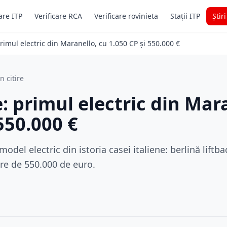
are ITP
Verificare RCA
Verificare rovinieta
Stații ITP
Știr
primul electric din Maranello, cu 1.050 CP și 550.000 €
n citire
e: primul electric din Mar
550.000 €
model electric din istoria casei italiene: berlină liftb
re de 550.000 de euro.