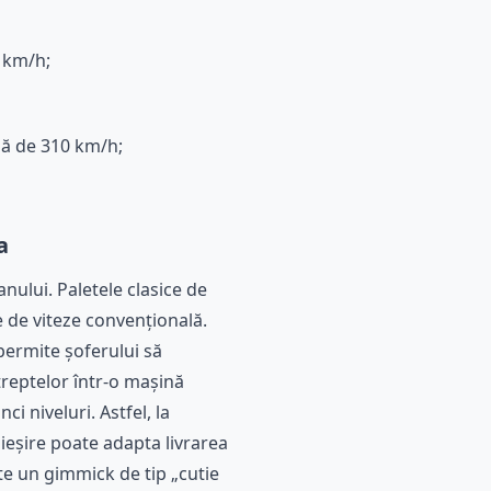
0 km/h;
mă de 310 km/h;
a
anului. Paletele clasice de
e de viteze convențională.
permite șoferului să
 treptelor într-o mașină
i niveluri. Astfel, la
 ieșire poate adapta livrarea
ste un gimmick de tip „cutie