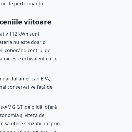
tric de performanță.
eniile viitoare
mativ 112 kWh sunt
ateria nu este doar o
i, coborând centrul de
namic este echivalent cu cel
andardul american EPA,
 mai conservative față de
s-AMG GT, de pildă, oferă
tonomia și viteza de
re să ofere senzații noi prin
evenimentul de lansare: „Un