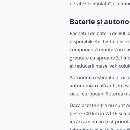
de viteze simulată”, ci o m
Baterie și autono
Pachetul de baterii de 800 
disponibili efectiv. Celule
componentă montată în șasi
greutate cu aproape 3,7 inci
al reducerii masei vehiculul
Autonomia estimată în cicl
autonomia reală ar fi, în es
ciclul european. Puterea m
Dacă aceste cifre nu sunt 
peste 700 km în WLTP și o 
încărcare nu au fost priorită
tehnologia electrică. John E