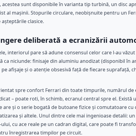
l, acestea sunt disponibile în varianta tip turbină, un disc a
st al mașinii. Stopurile circulare, neobișnuite pentru un Fe
așteptările clasice.
pingere deliberată a ecranizării auto
e, interiorul pare să adune consensul celor care l-au văzut 
ă ca niciunde: finisaje din aluminiu anodizat (disponibil în argi
ii pe afișaje și o atenție obsesivă față de fiecare suprafață, c
ientat spre confort Ferrari din toate timpurile, numărul de
icat – poate roti, în schimb, ecranul central spre el. Există
uce are și o serie bogată de butoane fizice și comutatoare cu
tizarea și altele. Unul dintre cele mai ingenioase detalii: un
ului, cu ace reale pe un cadran digital, care poate fi trans
u înregistrarea timpilor pe circuit.