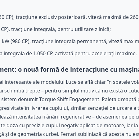
30 CP), tracțiune exclusiv posterioară, viteză maximă de 26
CP), tracțiune integrală, pentru utilizare zilnică;
5 kW (986 CP), tracțiune integrală permanentă, viteză maxi
a integrală de 1.050 CP, activată pentru accelerații maxime.
ment: o nouă formă de interacțiune cu mașin
ai interesante ale modelului Luce se află chiar în spatele vol
i schimbă trepte – pentru simplul motiv că nu există o cuti
un sistem denumit Torque Shift Engagement. Paleta dreaptă 
resivitate în livrarea cuplului, similar senzației de urcare a
ază intensitatea frânării regenerative – de asemenea pe cinc
oate doza cu precizie cuplul negativ aplicat de motoare, iar la
ță și de geometria curbei. Ferrari subliniază că acesta nu e