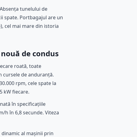
 Absența tunelului de
ii spate. Portbagajul are un
), cel mai mare din istoria
e nouă de condus
ecare roată, toate
in cursele de anduranță.
30.000 rpm, cele spate la
5 kW fiecare.
tă în specificațiile
km/h în 6,8 secunde. Viteza
dinamic al mașinii prin