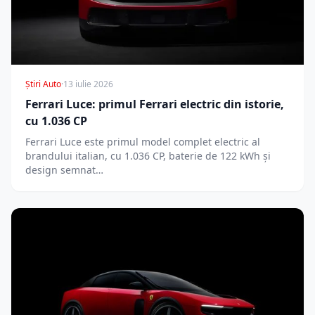
Știri Auto
·
13 iulie 2026
Ferrari Luce: primul Ferrari electric din istorie,
cu 1.036 CP
Ferrari Luce este primul model complet electric al
brandului italian, cu 1.036 CP, baterie de 122 kWh și
design semnat…