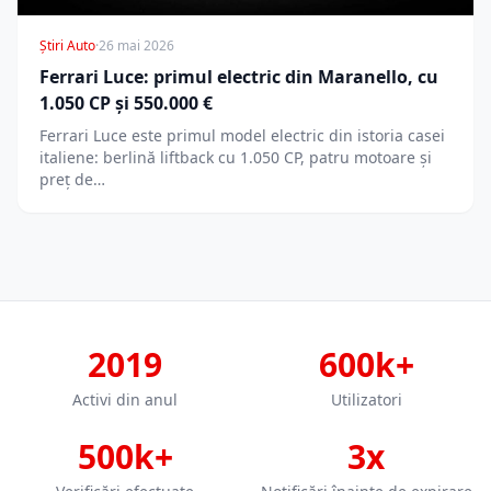
Știri Auto
·
26 mai 2026
Ferrari Luce: primul electric din Maranello, cu
1.050 CP și 550.000 €
Ferrari Luce este primul model electric din istoria casei
italiene: berlină liftback cu 1.050 CP, patru motoare și
preț de…
2019
600k+
Activi din anul
Utilizatori
500k+
3x