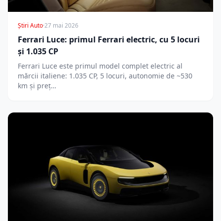
Știri Auto
·
27 mai 2026
Ferrari Luce: primul Ferrari electric, cu 5 locuri
și 1.035 CP
Ferrari Luce este primul model complet electric al
mărcii italiene: 1.035 CP, 5 locuri, autonomie de ~530
km și preț…