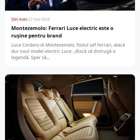
Știri Auto
·
27 mai 2026
Montezemolo: Ferrari Luce electric este o
rușine pentru brand
Luca Cordero di Montezemolo, fostul șef Ferrari, atacă
dur noul model electric Luce: „Riscă să distrugă o
legendă. Sper să…