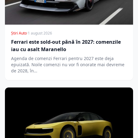
Știri Auto
·
1 august 2026
Ferrari este sold-out până în 2027: comenzile
iau cu asalt Maranello
Agenda de comenzi Ferrari pentru 2027 este deja
epuizată. Noile comenzi nu vor fi onorate mai devreme
de 2028, în…