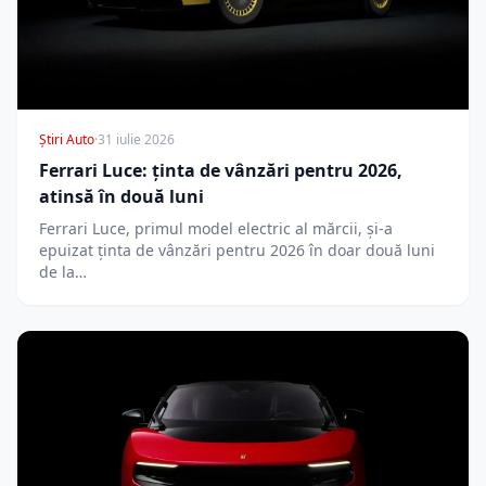
Știri Auto
·
31 iulie 2026
Ferrari Luce: ținta de vânzări pentru 2026,
atinsă în două luni
Ferrari Luce, primul model electric al mărcii, și-a
epuizat ținta de vânzări pentru 2026 în doar două luni
de la…