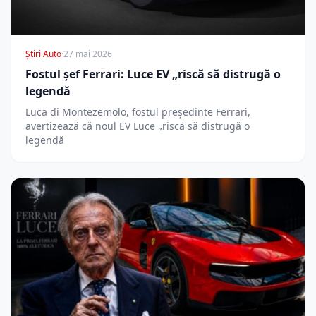
Știri Auto
·
27 mai 2026
Fostul șef Ferrari: Luce EV „riscă să distrugă o
legendă
Luca di Montezemolo, fostul președinte Ferrari,
avertizează că noul EV Luce „riscă să distrugă o
legendă