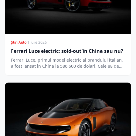
Știri Auto
·
1 iulie 2026
Ferrari Luce electric: sold-out în China sau nu?
Ferrari Luce, primul model electric al brandului italian,
a fost lansat în China la 586.600 de dolari. Cele 88 de…