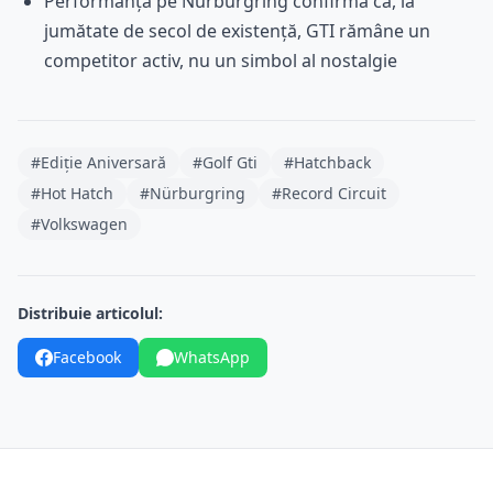
Performanța pe Nürburgring confirmă că, la
jumătate de secol de existență, GTI rămâne un
competitor activ, nu un simbol al nostalgie
#Ediție Aniversară
#Golf Gti
#Hatchback
#Hot Hatch
#Nürburgring
#Record Circuit
#Volkswagen
Distribuie articolul:
Facebook
WhatsApp