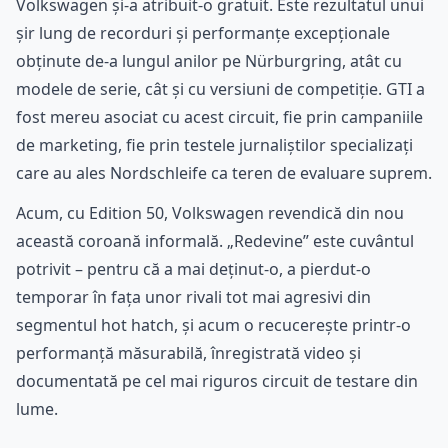
Volkswagen și-a atribuit-o gratuit. Este rezultatul unui
șir lung de recorduri și performanțe excepționale
obținute de-a lungul anilor pe Nürburgring, atât cu
modele de serie, cât și cu versiuni de competiție. GTI a
fost mereu asociat cu acest circuit, fie prin campaniile
de marketing, fie prin testele jurnaliștilor specializați
care au ales Nordschleife ca teren de evaluare suprem.
Acum, cu Edition 50, Volkswagen revendică din nou
această coroană informală. „Redevine” este cuvântul
potrivit – pentru că a mai deținut-o, a pierdut-o
temporar în fața unor rivali tot mai agresivi din
segmentul hot hatch, și acum o recucerește printr-o
performanță măsurabilă, înregistrată video și
documentată pe cel mai riguros circuit de testare din
lume.