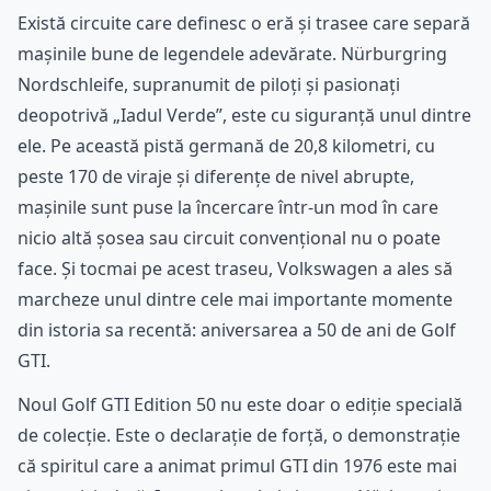
Există circuite care definesc o eră și trasee care separă
mașinile bune de legendele adevărate. Nürburgring
Nordschleife, supranumit de piloți și pasionați
deopotrivă „Iadul Verde”, este cu siguranță unul dintre
ele. Pe această pistă germană de 20,8 kilometri, cu
peste 170 de viraje și diferențe de nivel abrupte,
mașinile sunt puse la încercare într-un mod în care
nicio altă șosea sau circuit convențional nu o poate
face. Și tocmai pe acest traseu, Volkswagen a ales să
marcheze unul dintre cele mai importante momente
din istoria sa recentă: aniversarea a 50 de ani de Golf
GTI.
Noul Golf GTI Edition 50 nu este doar o ediție specială
de colecție. Este o declarație de forță, o demonstrație
că spiritul care a animat primul GTI din 1976 este mai