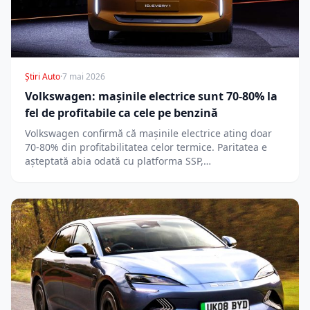
Știri Auto
·
7 mai 2026
Volkswagen: mașinile electrice sunt 70-80% la
fel de profitabile ca cele pe benzină
Volkswagen confirmă că mașinile electrice ating doar
70-80% din profitabilitatea celor termice. Paritatea e
așteptată abia odată cu platforma SSP,…