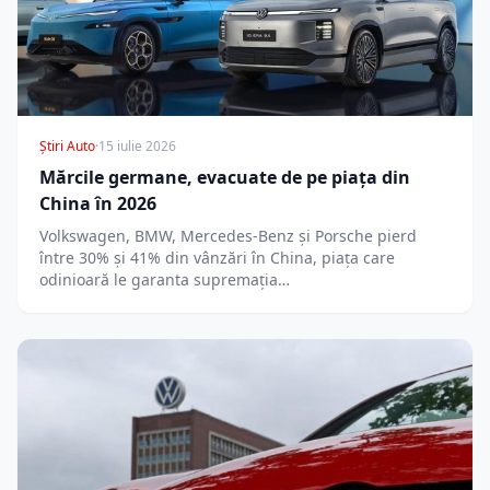
Știri Auto
·
15 iulie 2026
Mărcile germane, evacuate de pe piața din
China în 2026
Volkswagen, BMW, Mercedes-Benz și Porsche pierd
între 30% și 41% din vânzări în China, piața care
odinioară le garanta supremația…