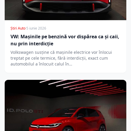
Știri Auto
·
5 iunie 2026
VW: Mașinile pe benzină vor dispărea ca și caii,
nu prin interdicție
Volkswagen susține că mașinile electrice vor înlocui
treptat pe cele termice, fără interdicții, exact cum
automobilul a înlocuit calul în…