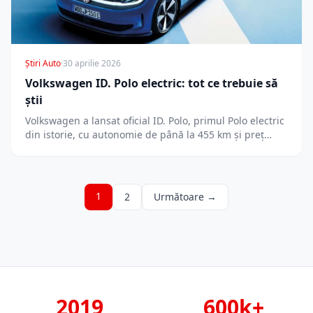
Știri Auto
·
30 aprilie 2026
Volkswagen ID. Polo electric: tot ce trebuie să
știi
Volkswagen a lansat oficial ID. Polo, primul Polo electric
din istorie, cu autonomie de până la 455 km și preț…
1
2
Următoare →
2019
600k+