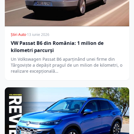
Știri Auto
·
13 iunie 2026
VW Passat B6 din România: 1 milion de
kilometri parcurși
Un Volkswagen Passat B6 aparținând unei firme din
Târgoviște a depășit pragul de un milion de kilometri, o
realizare excepțională…