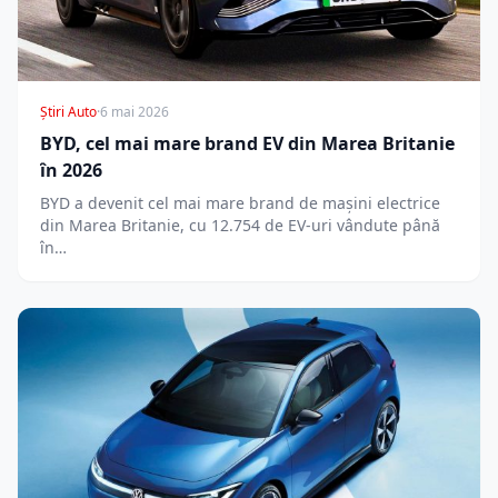
Știri Auto
·
6 mai 2026
BYD, cel mai mare brand EV din Marea Britanie
în 2026
BYD a devenit cel mai mare brand de mașini electrice
din Marea Britanie, cu 12.754 de EV-uri vândute până
în…