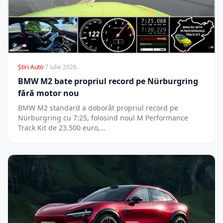
Știri Auto
·
7 iulie 2026
BMW M2 bate propriul record pe Nürburgring
fără motor nou
BMW M2 standard a doborât propriul record pe
Nürburgring cu 7:25, folosind noul M Performance
Track Kit de 23.500 euro,…