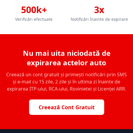
500k+
3x
Verificări efectuate
Notificări înainte de expirare
Nu mai uita niciodată de
expirarea actelor auto
Creează un cont gratuit și primești notificări prin SMS
și e-mail cu 15 zile, 2 zile și în ultima zi înainte de
expirarea ITP-ului, RCA-ului, Rovinietei și Licenței ARR.
Creează Cont Gratuit