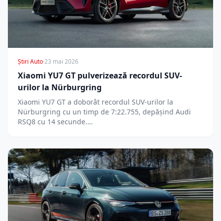
Știri Auto
·
23 mai 2026
Xiaomi YU7 GT pulverizează recordul SUV-
urilor la Nürburgring
Xiaomi YU7 GT a doborât recordul SUV-urilor la
Nürburgring cu un timp de 7:22.755, depășind Audi
RSQ8 cu 14 secunde.…