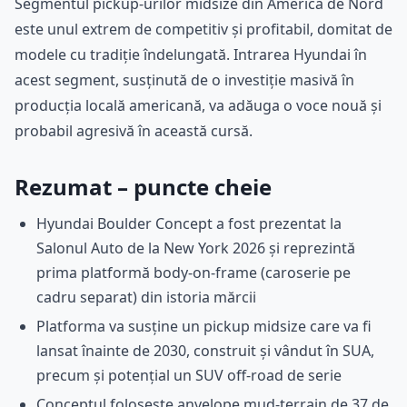
Segmentul pickup-urilor midsize din America de Nord
este unul extrem de competitiv și profitabil, domitat de
modele cu tradiție îndelungată. Intrarea Hyundai în
acest segment, susținută de o investiție masivă în
producția locală americană, va adăuga o voce nouă și
probabil agresivă în această cursă.
Rezumat – puncte cheie
Hyundai Boulder Concept a fost prezentat la
Salonul Auto de la New York 2026 și reprezintă
prima platformă body-on-frame (caroserie pe
cadru separat) din istoria mărcii
Platforma va susține un pickup midsize care va fi
lansat înainte de 2030, construit și vândut în SUA,
precum și potențial un SUV off-road de serie
Conceptul folosește anvelope mud-terrain de 37 de