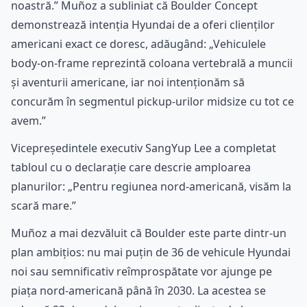
noastră.” Muñoz a subliniat că Boulder Concept
demonstrează intenția Hyundai de a oferi clienților
americani exact ce doresc, adăugând: „Vehiculele
body-on-frame reprezintă coloana vertebrală a muncii
și aventurii americane, iar noi intenționăm să
concurăm în segmentul pickup-urilor midsize cu tot ce
avem.”
Vicepreședintele executiv SangYup Lee a completat
tabloul cu o declarație care descrie amploarea
planurilor: „Pentru regiunea nord-americană, visăm la
scară mare.”
Muñoz a mai dezvăluit că Boulder este parte dintr-un
plan ambițios: nu mai puțin de 36 de vehicule Hyundai
noi sau semnificativ reîmprospătate vor ajunge pe
piața nord-americană până în 2030. La acestea se