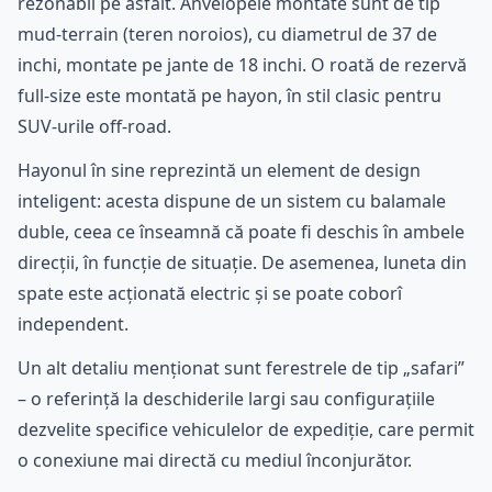
rezonabil pe asfalt. Anvelopele montate sunt de tip
mud-terrain (teren noroios), cu diametrul de 37 de
inchi, montate pe jante de 18 inchi. O roată de rezervă
full-size este montată pe hayon, în stil clasic pentru
SUV-urile off-road.
Hayonul în sine reprezintă un element de design
inteligent: acesta dispune de un sistem cu balamale
duble, ceea ce înseamnă că poate fi deschis în ambele
direcții, în funcție de situație. De asemenea, luneta din
spate este acționată electric și se poate coborî
independent.
Un alt detaliu menționat sunt ferestrele de tip „safari”
– o referință la deschiderile largi sau configurațiile
dezvelite specifice vehiculelor de expediție, care permit
o conexiune mai directă cu mediul înconjurător.