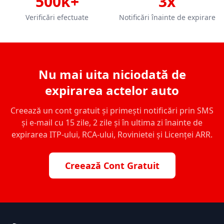
500k+
3x
Verificări efectuate
Notificări înainte de expirare
Nu mai uita niciodată de
expirarea actelor auto
Creează un cont gratuit și primești notificări prin SMS
și e-mail cu 15 zile, 2 zile și în ultima zi înainte de
expirarea ITP-ului, RCA-ului, Rovinietei și Licenței ARR.
Creează Cont Gratuit