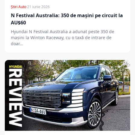
Știri Auto
·
21 iunie 2026
N Festival Australia: 350 de mașini pe circuit la
AU$60
Hyundai N Festival Australia a adunat peste 350 de
mașini la Winton Raceway, cu o taxă de intrare de
doar…