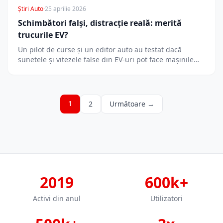
Știri Auto
·
25 aprilie 2026
Schimbători falși, distracție reală: merită
trucurile EV?
Un pilot de curse și un editor auto au testat dacă
sunetele și vitezele false din EV-uri pot face mașinile…
1
2
Următoare →
2019
600k+
Activi din anul
Utilizatori