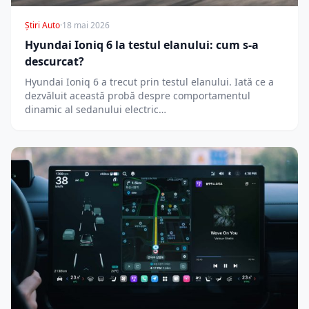
Știri Auto
·
18 mai 2026
Hyundai Ioniq 6 la testul elanului: cum s-a
descurcat?
Hyundai Ioniq 6 a trecut prin testul elanului. Iată ce a
dezvăluit această probă despre comportamentul
dinamic al sedanului electric…