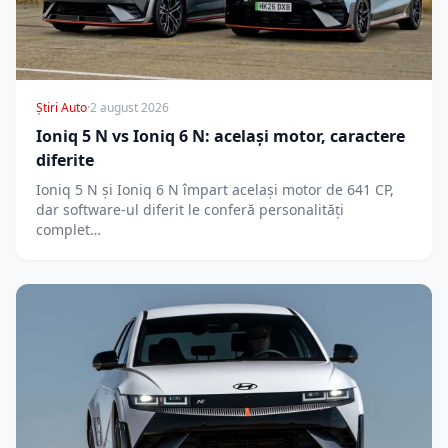
Știri Auto
·
2 august 2026
Ioniq 5 N vs Ioniq 6 N: același motor, caractere
diferite
Ioniq 5 N și Ioniq 6 N împart același motor de 641 CP,
dar software-ul diferit le conferă personalități
complet…