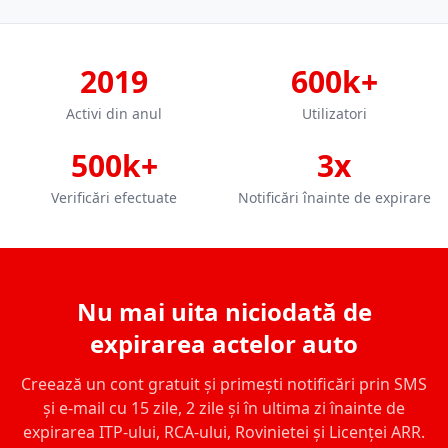
2019
600k+
Activi din anul
Utilizatori
500k+
3x
Verificări efectuate
Notificări înainte de expirare
Nu mai uita niciodată de
expirarea actelor auto
Creează un cont gratuit și primești notificări prin SMS
și e-mail cu 15 zile, 2 zile și în ultima zi înainte de
expirarea ITP-ului, RCA-ului, Rovinietei și Licenței ARR.