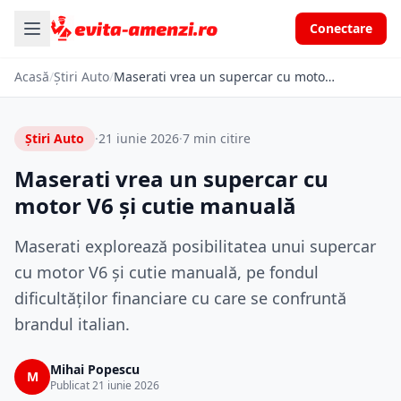
Conectare
Acasă
/
Știri Auto
/
Maserati vrea un supercar cu motor V6 și cutie manuală
Știri Auto
·
21 iunie 2026
·
7 min citire
Maserati vrea un supercar cu
motor V6 și cutie manuală
Maserati explorează posibilitatea unui supercar
cu motor V6 și cutie manuală, pe fondul
dificultăților financiare cu care se confruntă
brandul italian.
Mihai Popescu
M
Publicat 21 iunie 2026