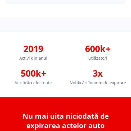
2019
600k+
Activi din anul
Utilizatori
500k+
3x
Verificări efectuate
Notificări înainte de expirare
Nu mai uita niciodată de
expirarea actelor auto