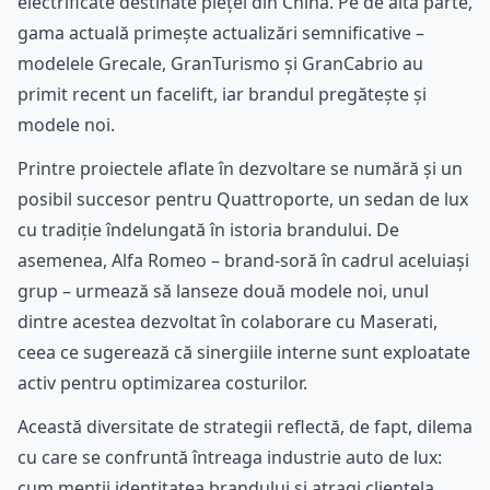
electrificate destinate pieței din China. Pe de altă parte,
gama actuală primește actualizări semnificative –
modelele Grecale, GranTurismo și GranCabrio au
primit recent un facelift, iar brandul pregătește și
modele noi.
Printre proiectele aflate în dezvoltare se numără și un
posibil succesor pentru Quattroporte, un sedan de lux
cu tradiție îndelungată în istoria brandului. De
asemenea, Alfa Romeo – brand-soră în cadrul aceluiași
grup – urmează să lanseze două modele noi, unul
dintre acestea dezvoltat în colaborare cu Maserati,
ceea ce sugerează că sinergiile interne sunt exploatate
activ pentru optimizarea costurilor.
Această diversitate de strategii reflectă, de fapt, dilema
cu care se confruntă întreaga industrie auto de lux:
cum menții identitatea brandului și atragi clientela