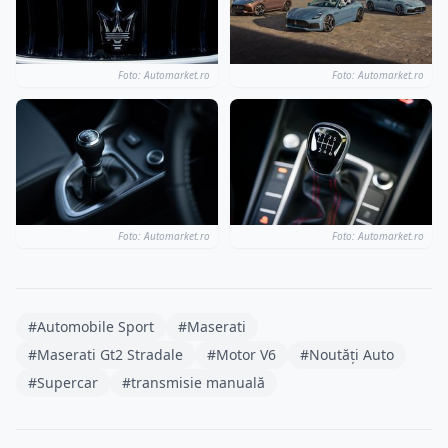
Foto: Automarket.ro
Foto: Automarket.ro
Foto: Automarket.ro
Foto: Automarket.ro
#Automobile Sport
#Maserati
#Maserati Gt2 Stradale
#Motor V6
#Noutăți Auto
#Supercar
#transmisie manuală