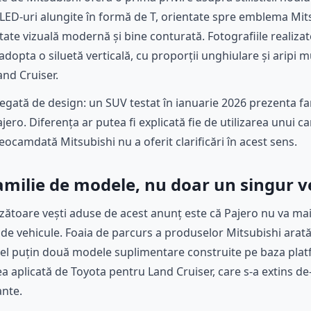
LED-uri alungite în formă de T, orientate spre emblema Mit
ate vizuală modernă și bine conturată. Fotografiile realizat
adopta o siluetă verticală, cu proporții unghiulare și aripi
and Cruiser.
 legată de design: un SUV testat în ianuarie 2026 prezenta far
ajero. Diferența ar putea fi explicată fie de utilizarea unui cam
eocamdată Mitsubishi nu a oferit clarificări în acest sens.
amilie de modele, nu doar un singur v
zătoare vești aduse de acest anunț este că Pajero nu va ma
e de vehicule. Foaia de parcurs a produselor Mitsubishi arat
 cel puțin două modele suplimentare construite pe baza plat
ea aplicată de Toyota pentru Land Cruiser, care s-a extins de
ante.