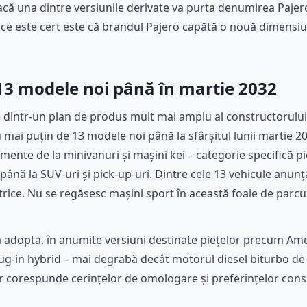
că una dintre versiunile derivate va purta denumirea Pajer
 ce este cert este că brandul Pajero capătă o nouă dimensiun
 13 modele noi până în martie 2032
 dintr-un plan de produs mult mai amplu al constructorului
 mai puțin de 13 modele noi până la sfârșitul lunii martie 2
gmente de la minivanuri și mașini kei – categorie specifică 
ână la SUV-uri și pick-up-uri. Dintre cele 13 vehicule anunțat
lectrice. Nu se regăsesc mașini sport în această foaie de parc
ea adopta, în anumite versiuni destinate piețelor precum A
g-in hybrid – mai degrabă decât motorul diesel biturbo de 2,4
ar corespunde cerințelor de omologare și preferințelor con