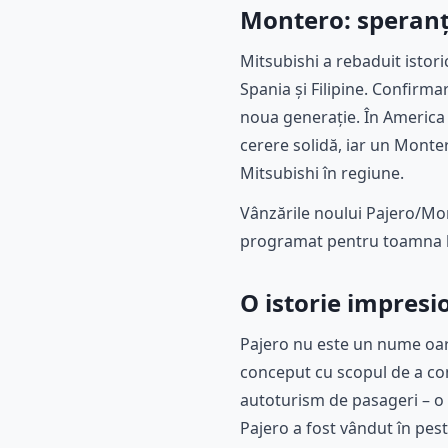
Montero: speranț
Mitsubishi a rebaduit isto
Spania și Filipine. Confirm
noua generație. În America 
cerere solidă, iar un Mont
Mitsubishi în regiune.
Vânzările noului Pajero/Mon
programat pentru toamna l
O istorie impresio
Pajero nu este un nume oar
conceput cu scopul de a co
autoturism de pasageri – o 
Pajero a fost vândut în peste