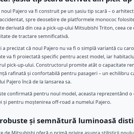
noul Pajero va fi construit pe un șasiu tip scară – o arhitect
 accidentat, spre deosebire de platformele monococ folosit
te derivată din cea a pick-up-ului Mitsubishi Triton, ceea c
citate de tractare semnificativă.
i a precizat că noul Pajero nu va fi o simplă variantă cu ca
ate va fi proiectată specific pentru acest model, iar habitaclu
rul pick-up-ului. Constructorul promite atât o capacitate r
iență rafinată și confortabilă pentru pasageri – un echilibru ca
lui Pajero încă de la lansarea sa.
ste confirmată pentru noul model, aceasta reprezentând o c
ei și pentru moștenirea off-road a numelui Pajero.
 robuste și semnătură luminoasă disti
te de Mitsubishi oferă o primă privire asupra stilisticii nou