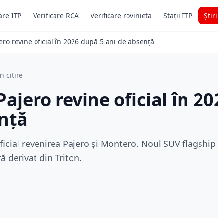
are ITP
Verificare RCA
Verificare rovinieta
Stații ITP
Știr
ero revine oficial în 2026 după 5 ani de absență
n citire
Pajero revine oficial în 2
ență
ficial revenirea Pajero și Montero. Noul SUV flagshi
ă derivat din Triton.