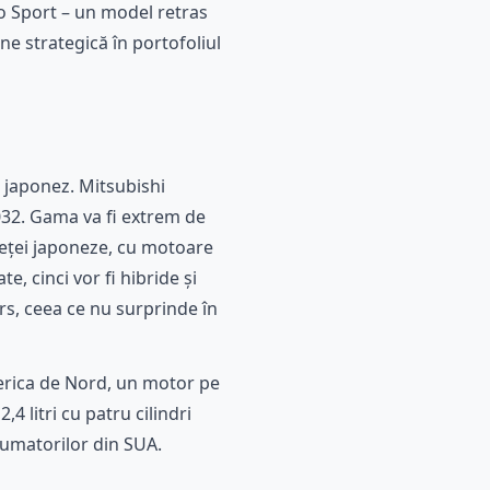
o Sport – un model retras
e strategică în portofoliul
 japonez. Mitsubishi
032. Gama va fi extrem de
pieței japoneze, cu motoare
e, cinci vor fi hibride și
urs, ceea ce nu surprinde în
merica de Nord, un motor pe
 litri cu patru cilindri
sumatorilor din SUA.