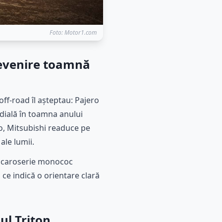
Foto: Motor1.com
revenire toamnă
 off-road îl așteptau: Pajero
dială în toamna anului
ro, Mitsubishi readuce pe
ale lumii.
cu caroserie monococ
 ce indică o orientare clară
ul Triton