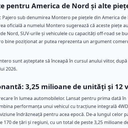
e pentru America de Nord și alte pieț
ric Pajero sub denumirea Montero pe piețele din America de
area oficială a numelui Montero sugerează că aceste piețe a
de Nord, SUV-urile și vehiculele cu capacități off-road se b
ero bine poziționat ar putea reprezenta un argument comer
tero sunt așteptate să înceapă în cursul anului viitor, dup
ui 2026.
nantă: 3,25 milioane de unități și 12 v
ecare în lumea automobilelor. Lansat pentru prima dată în 
mbina performanța unui vehicul cu tracțiune integrală 4WD 
viziune îndrăzneață pentru acea epocă. De-a lungul celor pat
 170 de țări și regiuni, cu un total de peste 3,25 milioane de u