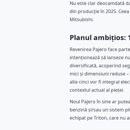
Nu este clar deocamdată da
din producție în 2025. Ceea
Mitsubishi.
Planul ambițios:
Revenirea Pajero face parte
intenționează să lanseze nu
diversificată, acoperind se
mici și dimensiuni reduse – p
alte cinci vor fi integral e
contextul actual al pieței.
Noul Pajero în sine ar put
benzină și/sau un sistem plu
echipat pe Triton, care nu 