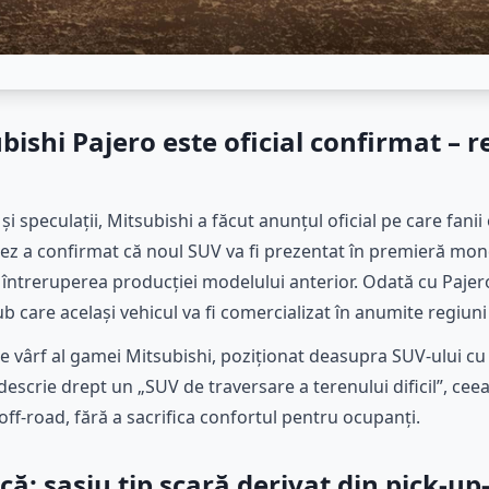
ishi Pajero este oficial confirmat – 
i speculații, Mitsubishi a făcut anunțul oficial pe care fanii
ez a confirmat că noul SUV va fi prezentat în premieră mon
la întreruperea producției modelului anterior. Odată cu Paje
 care același vehicul va fi comercializat în anumite regiuni 
de vârf al gamei Mitsubishi, poziționat deasupra SUV-ului 
descrie drept un „SUV de traversare a terenului dificil”, ceea
off-road, fără a sacrifica confortul pentru ocupanți.
ă: șasiu tip scară derivat din pick-up-