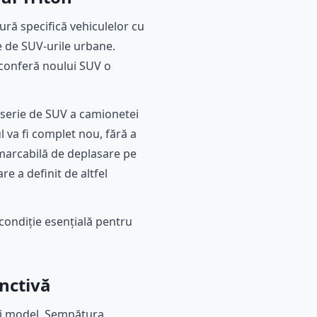
ură specifică vehiculelor cu
e de SUV-urile urbane.
e conferă noului SUV o
roserie de SUV a camionetei
l va fi complet nou, fără a
emarcabilă de deplasare pe
re a definit de altfel
ondiție esențială pentru
nctivă
lui model. Semnătura