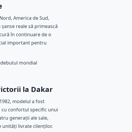
e
 Nord, America de Sud,
u șanse reale să primească
ucură în continuare de o
cial important pentru
ă debutul mondial
ictorii la Dakar
1982, modelul a fost
cu confortul specific unui
ru generații ale sale,
nități livrate clienților.