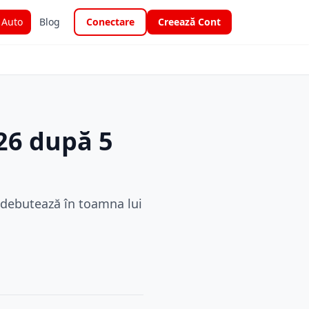
i Auto
Blog
Conectare
Creează Cont
026 după 5
p debutează în toamna lui