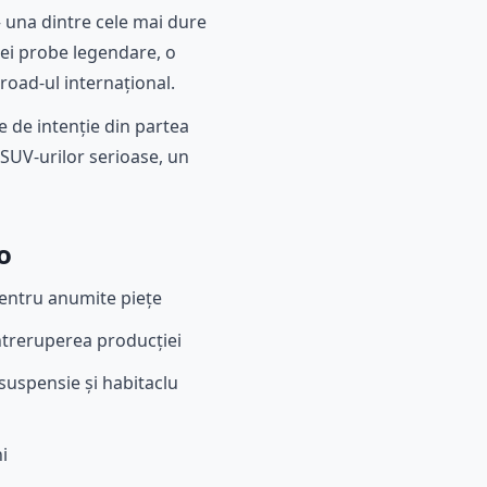
 – una dintre cele mai dure
tei probe legendare, o
road-ul internațional.
e de intenție din partea
SUV-urilor serioase, un
o
pentru anumite piețe
ntreruperea producției
 suspensie și habitaclu
i