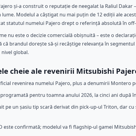
Pajero și-a construit o reputație de neegalat la Raliul Dakar
 lume. Modelul a câștigat nu mai puțin de 12 ediții ale aces
at statutul numelui Pajero drept o referință absolută în off-
me nu este o decizie comercială obișnuită – este o declarați
 că brandul dorește să-și recâștige relevanța în segmentul 
nivel global.
e cheie ale revenirii Mitsubishi Pajer
ficial revenirea numelui Pajero, plus a denumirii Montero 
programată pentru toamna anului 2026, la cinci ani după î
t pe un șasiu tip scară derivat din pick-up-ul Triton, dar cu
 este confirmată; modelul va fi flagship-ul gamei Mitsubish