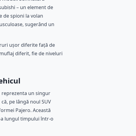
subishi – un element de
e de spioni la volan
 musculoase, sugerând un
uri ușor diferite față de
uflaj diferit, fie de niveluri
ehicul
i reprezenta un singur
ă că, pe lângă noul SUV
formei Pajero. Această
-a lungul timpului într-o