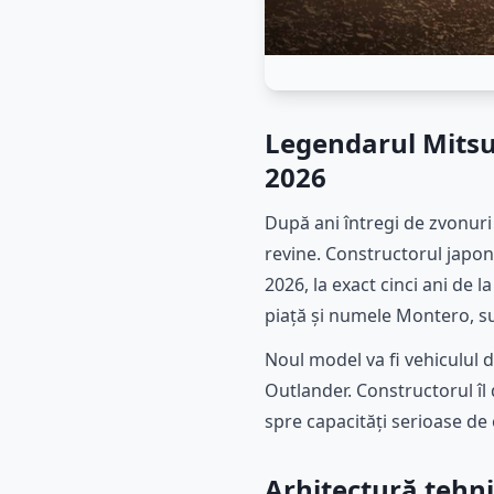
Legendarul Mitsub
2026
După ani întregi de zvonuri ș
revine. Constructorul japon
2026, la exact cinci ani de 
piață și numele Montero, sub
Noul model va fi vehiculul 
Outlander. Constructorul îl 
spre capacități serioase de 
Arhitectură tehnic