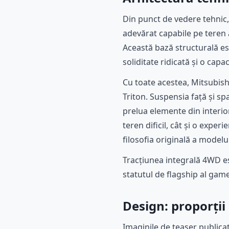
Din punct de vedere tehnic, 
adevărat capabile pe teren
Această bază structurală es
soliditate ridicată și o capa
Cu toate acestea, Mitsubish
Triton. Suspensia față și sp
prelua elemente din interio
teren dificil, cât și o exper
filosofia originală a modelu
Tracțiunea integrală 4WD e
statutul de flagship al gam
Design: proporții
Imaginile de teaser publica