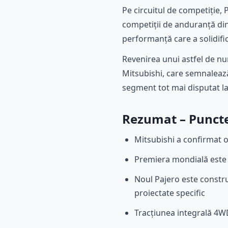
Pe circuitul de competiție, 
competiții de anduranță din
performanță care a solidific
Revenirea unui astfel de nu
Mitsubishi, care semnalează
segment tot mai disputat la 
Rezumat – Punctel
Mitsubishi a confirmat o
Premiera mondială este 
Noul Pajero este construi
proiectate specific
Tracțiunea integrală 4WD