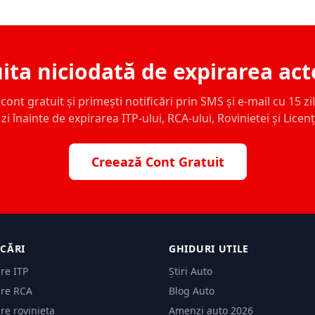
ita niciodată de expirarea act
ont gratuit și primești notificări prin SMS și e-mail cu 15 zile,
zi înainte de expirarea ITP-ului, RCA-ului, Rovinietei și Licen
Creează Cont Gratuit
ICĂRI
GHIDURI UTILE
are ITP
Știri Auto
are RCA
Blog Auto
are rovinieta
Amenzi auto 2026