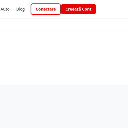
i Auto
Blog
Conectare
Creează Cont