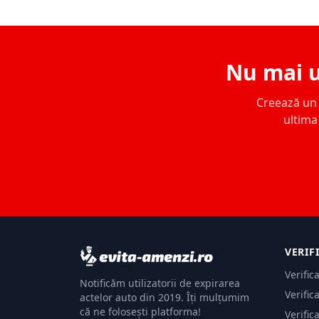
Nu mai u
Creează un c
ultima 
VERIF
Verific
Notificăm utilizatorii de expirarea
Verific
actelor auto din 2019. Îți mulțumim
că ne folosești platforma!
Verific