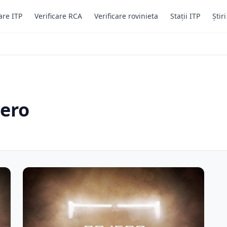
are ITP
Verificare RCA
Verificare rovinieta
Stații ITP
Știr
jero