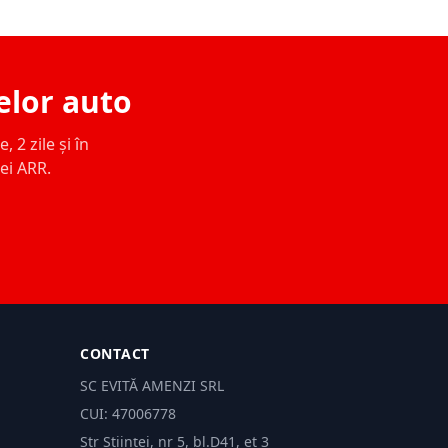
elor auto
 2 zile și în
ței ARR.
CONTACT
SC EVITĂ AMENZI SRL
CUI: 47006778
Str Științei, nr 5, bl.D41, et 3