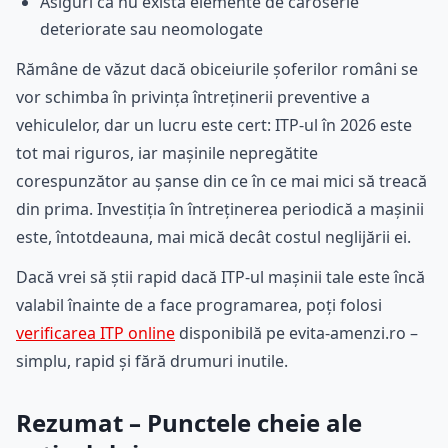
Asiguri că nu există elemente de caroserie
deteriorate sau neomologate
Rămâne de văzut dacă obiceiurile șoferilor români se
vor schimba în privința întreținerii preventive a
vehiculelor, dar un lucru este cert: ITP-ul în 2026 este
tot mai riguros, iar mașinile nepregătite
corespunzător au șanse din ce în ce mai mici să treacă
din prima. Investiția în întreținerea periodică a mașinii
este, întotdeauna, mai mică decât costul neglijării ei.
Dacă vrei să știi rapid dacă ITP-ul mașinii tale este încă
valabil înainte de a face programarea, poți folosi
verificarea ITP online
disponibilă pe evita-amenzi.ro –
simplu, rapid și fără drumuri inutile.
Rezumat – Punctele cheie ale