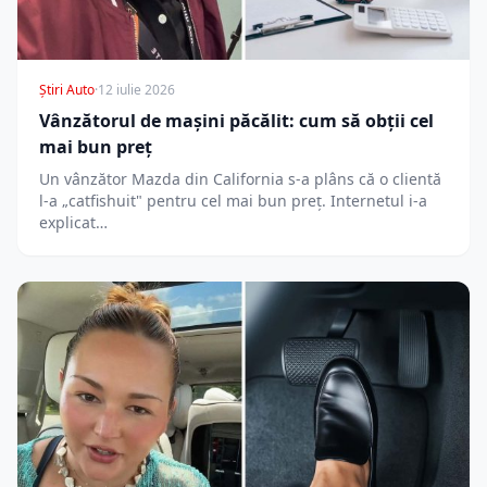
Știri Auto
·
12 iulie 2026
Vânzătorul de mașini păcălit: cum să obții cel
mai bun preț
Un vânzător Mazda din California s-a plâns că o clientă
l-a „catfishuit" pentru cel mai bun preț. Internetul i-a
explicat…