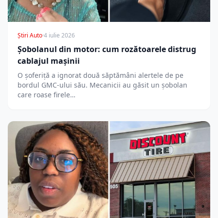
Știri Auto
·
4 iulie 2026
Șobolanul din motor: cum rozătoarele distrug
cablajul mașinii
O șoferiță a ignorat două săptămâni alertele de pe
bordul GMC-ului său. Mecanicii au găsit un șobolan
care roase firele…