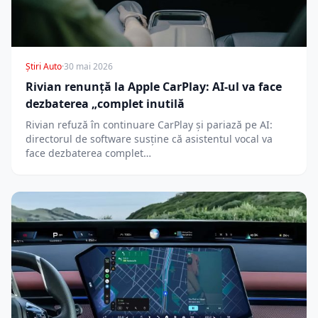
Știri Auto
·
30 mai 2026
Rivian renunță la Apple CarPlay: AI-ul va face
dezbaterea „complet inutilă
Rivian refuză în continuare CarPlay și pariază pe AI:
directorul de software susține că asistentul vocal va
face dezbaterea complet…