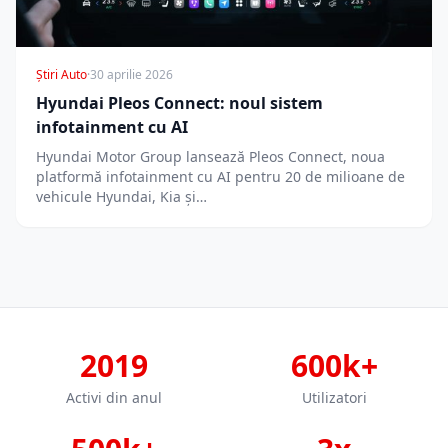
Știri Auto
·
30 aprilie 2026
Hyundai Pleos Connect: noul sistem
infotainment cu AI
Hyundai Motor Group lansează Pleos Connect, noua
platformă infotainment cu AI pentru 20 de milioane de
vehicule Hyundai, Kia și…
2019
600k+
Activi din anul
Utilizatori