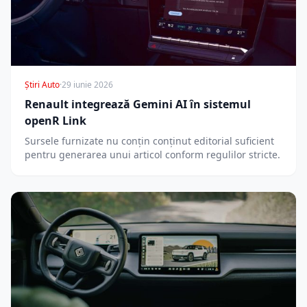
Știri Auto
·
29 iunie 2026
Renault integrează Gemini AI în sistemul
openR Link
Sursele furnizate nu conțin conținut editorial suficient
pentru generarea unui articol conform regulilor stricte.