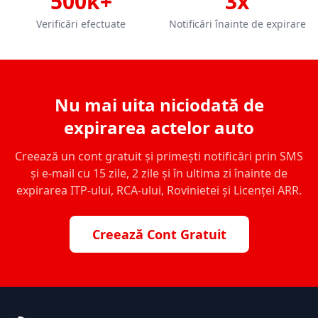
500k+
3x
Verificări efectuate
Notificări înainte de expirare
Nu mai uita niciodată de
expirarea actelor auto
Creează un cont gratuit și primești notificări prin SMS
și e-mail cu 15 zile, 2 zile și în ultima zi înainte de
expirarea ITP-ului, RCA-ului, Rovinietei și Licenței ARR.
Creează Cont Gratuit