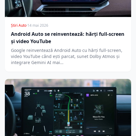
Știri Auto
·
14 mai 2026
Android Auto se reinventează: hărți full-screen
și video YouTube
Google reinventează Android Auto cu hărți full-screen,
video YouTube când ești parcat, sunet Dolby Atmos și
integrare Gemini AI mai…