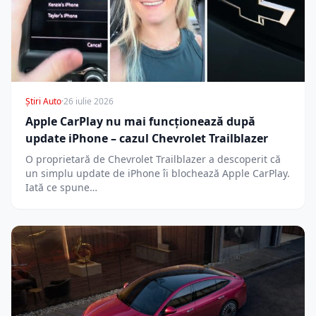
Știri Auto
·
26 iulie 2026
Apple CarPlay nu mai funcționează după
update iPhone – cazul Chevrolet Trailblazer
O proprietară de Chevrolet Trailblazer a descoperit că
un simplu update de iPhone îi blochează Apple CarPlay.
Iată ce spune…