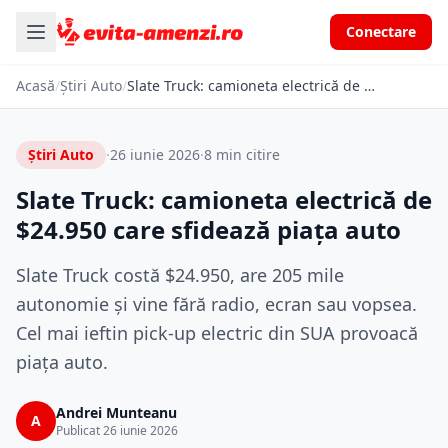
Conectare
Acasă
/
Știri Auto
/
Slate Truck: camioneta electrică de $24.950 care sfidează piața auto
Știri Auto
·
26 iunie 2026
·
8 min citire
Slate Truck: camioneta electrică de
$24.950 care sfidează piața auto
Slate Truck costă $24.950, are 205 mile
autonomie și vine fără radio, ecran sau vopsea.
Cel mai ieftin pick-up electric din SUA provoacă
piața auto.
Andrei Munteanu
A
Publicat 26 iunie 2026