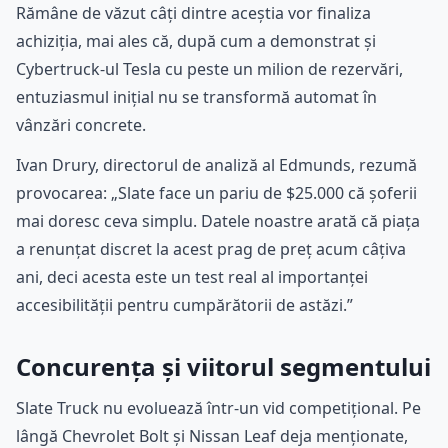
Rămâne de văzut câți dintre aceștia vor finaliza
achiziția, mai ales că, după cum a demonstrat și
Cybertruck-ul Tesla cu peste un milion de rezervări,
entuziasmul inițial nu se transformă automat în
vânzări concrete.
Ivan Drury, directorul de analiză al Edmunds, rezumă
provocarea: „Slate face un pariu de $25.000 că șoferii
mai doresc ceva simplu. Datele noastre arată că piața
a renunțat discret la acest prag de preț acum câțiva
ani, deci acesta este un test real al importanței
accesibilității pentru cumpărătorii de astăzi.”
Concurența și viitorul segmentului
Slate Truck nu evoluează într-un vid competițional. Pe
lângă Chevrolet Bolt și Nissan Leaf deja menționate,