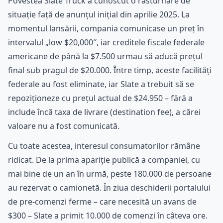
Povestea Slate Truck a cunoscut o răsturnare de
situație față de anunțul inițial din aprilie 2025. La
momentul lansării, compania comunicase un preț în
intervalul „low $20,000″, iar creditele fiscale federale
americane de până la $7.500 urmau să aducă prețul
final sub pragul de $20.000. Între timp, aceste facilități
federale au fost eliminate, iar Slate a trebuit să se
repoziționeze cu prețul actual de $24.950 – fără a
include încă taxa de livrare (destination fee), a cărei
valoare nu a fost comunicată.
Cu toate acestea, interesul consumatorilor rămâne
ridicat. De la prima apariție publică a companiei, cu
mai bine de un an în urmă, peste 180.000 de persoane
au rezervat o camionetă. În ziua deschiderii portalului
de pre-comenzi ferme – care necesită un avans de
$300 – Slate a primit 10.000 de comenzi în câteva ore.