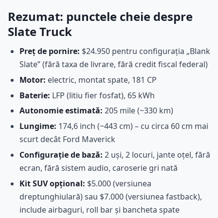
Rezumat: punctele cheie despre
Slate Truck
Preț de pornire:
$24.950 pentru configurația „Blank
Slate” (fără taxa de livrare, fără credit fiscal federal)
Motor:
electric, montat spate, 181 CP
Baterie:
LFP (litiu fier fosfat), 65 kWh
Autonomie estimată:
205 mile (~330 km)
Lungime:
174,6 inch (~443 cm) – cu circa 60 cm mai
scurt decât Ford Maverick
Configurație de bază:
2 uși, 2 locuri, jante oțel, fără
ecran, fără sistem audio, caroserie gri nată
Kit SUV opțional:
$5.000 (versiunea
dreptunghiulară) sau $7.000 (versiunea fastback),
include airbaguri, roll bar și bancheta spate