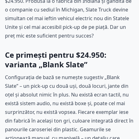
$24.950. Produsă la o fabrică din Indiana și gândită de
o companie cu sediul în Michigan, Slate Truck devine
simultan cel mai ieftin vehicul electric nou din Statele
Unite și cel mai accesibil pick-up de pe piață. Dar un
preț mic este suficient pentru succes?
Ce primești pentru $24.950:
varianta „Blank Slate”
Configurația de bază se numește sugestiv „Blank
Slate” – un pick-up cu două uși, două locuri, jante din
oțel și absolut nimic în plus. Nu există ecran tactil, nu
există sistem audio, nu există boxe și, poate cel mai
surprinzător, nu există vopsea. Fiecare exemplar iese
din fabrică în același ton gri, culoare integrată direct în
panourile caroseriei din plastic. Geamurile se
acționează manual, cu manivelă – un detaliu care