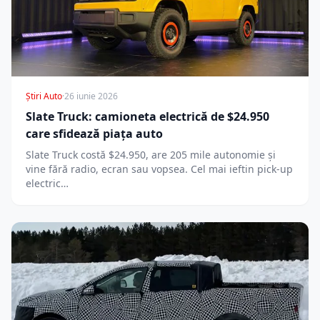
Știri Auto
·
26 iunie 2026
Slate Truck: camioneta electrică de $24.950
care sfidează piața auto
Slate Truck costă $24.950, are 205 mile autonomie și
vine fără radio, ecran sau vopsea. Cel mai ieftin pick-up
electric…