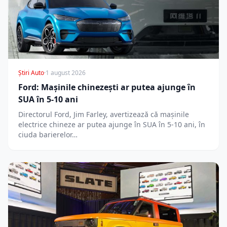
Știri Auto
·
1 august 2026
Ford: Mașinile chinezești ar putea ajunge în
SUA în 5-10 ani
Directorul Ford, Jim Farley, avertizează că mașinile
electrice chineze ar putea ajunge în SUA în 5-10 ani, în
ciuda barierelor…