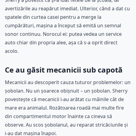
Sherry a povestit că și-a luat fetele de la școală, iar
avertizările au reapărut imediat. Ulterior, când a dat cu
spatele din curtea casei pentru a merge la
cumpărături, mașina a început să emită un semnal
sonor continuu. Norocul ei: putea vedea un service
auto chiar din propria alee, așa că s-a oprit direct
acolo.
Ce au găsit mecanicii sub capotă
Mecanicii au descoperit cauza tuturor problemelor: un
șobolan. Nu un șoarece obișnuit – un șobolan. Sherry
povestește că mecanicii i-au arătat cu mâinile cât de
mare era animalul. Rozătoarea roadă mai multe fire
din compartimentul motor înainte ca cineva să
observe. Au scos șobolanul, au reparat stricăciunile și
i-au dat mașina înapoi.