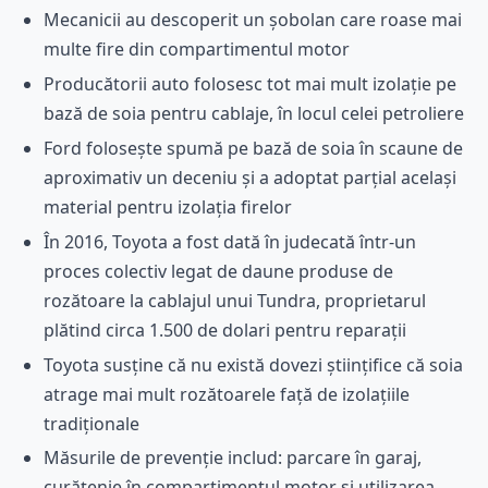
Mecanicii au descoperit un șobolan care roase mai
multe fire din compartimentul motor
Producătorii auto folosesc tot mai mult izolație pe
bază de soia pentru cablaje, în locul celei petroliere
Ford folosește spumă pe bază de soia în scaune de
aproximativ un deceniu și a adoptat parțial același
material pentru izolația firelor
În 2016, Toyota a fost dată în judecată într-un
proces colectiv legat de daune produse de
rozătoare la cablajul unui Tundra, proprietarul
plătind circa 1.500 de dolari pentru reparații
Toyota susține că nu există dovezi științifice că soia
atrage mai mult rozătoarele față de izolațiile
tradiționale
Măsurile de prevenție includ: parcare în garaj,
curățenie în compartimentul motor și utilizarea