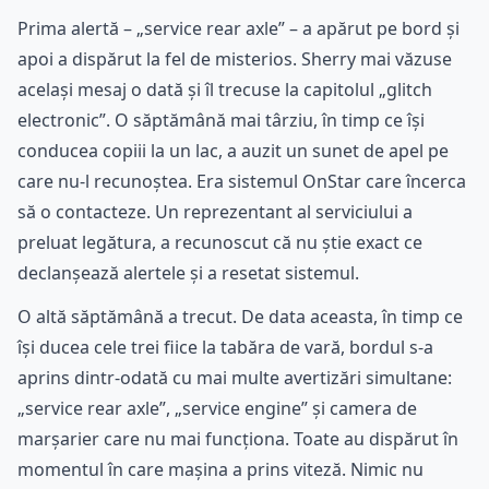
Prima alertă – „service rear axle” – a apărut pe bord și
apoi a dispărut la fel de misterios. Sherry mai văzuse
același mesaj o dată și îl trecuse la capitolul „glitch
electronic”. O săptămână mai târziu, în timp ce își
conducea copiii la un lac, a auzit un sunet de apel pe
care nu-l recunoștea. Era sistemul OnStar care încerca
să o contacteze. Un reprezentant al serviciului a
preluat legătura, a recunoscut că nu știe exact ce
declanșează alertele și a resetat sistemul.
O altă săptămână a trecut. De data aceasta, în timp ce
își ducea cele trei fiice la tabăra de vară, bordul s-a
aprins dintr-odată cu mai multe avertizări simultane:
„service rear axle”, „service engine” și camera de
marșarier care nu mai funcționa. Toate au dispărut în
momentul în care mașina a prins viteză. Nimic nu