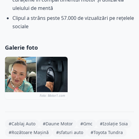
uleiului de mentă
Clipul a strâns peste 57.000 de vizualizări pe rețelele
sociale
Galerie foto
Foto: Motor1.com
#Cablaj Auto
#Daune Motor
#Gmc
#Izolație Soia
#Rozătoare Mașină
#sfaturi auto
#Toyota Tundra