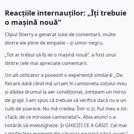
Reacțiile internauților: „Îți trebuie
o mașină nouă”
Clipul Sherry a generat sute de comentarii, multe
dintre ele pline de empatie – și umor negru.
„Tot ar trebui să îți iei o mașină nouă”, a fost unul
dintre cele mai apreciate comentarii.
Un alt utilizator a povestit o experiență similară: „De
fiecare dată când mă urcam în camioneta soțului meu
și dădea drumul la aer condiționat, simțeam un miros
de grajd. I-am spus că trebuie să verifice dacă nu e un
cuib de șoarece. Nu mă credea. Într-o zi, fiul meu a zis:
«Tată, de ce miroase camioneta?». Abia atunci s-a
hotărât să investigheze. Și GHICIȚI CE A GĂSIT. Cel mai
satisfăcător moment din căsnicia noastră până acum.”