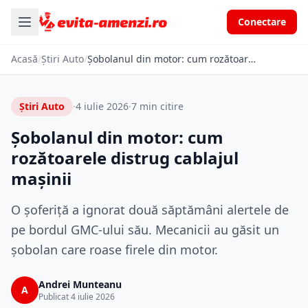
Conectare
Acasă
/
Știri Auto
/
Șobolanul din motor: cum rozătoarele distrug cablajul mașinii
Știri Auto
·
4 iulie 2026
·
7 min citire
Șobolanul din motor: cum
rozătoarele distrug cablajul
mașinii
O șoferiță a ignorat două săptămâni alertele de
pe bordul GMC-ului său. Mecanicii au găsit un
șobolan care roase firele din motor.
Andrei Munteanu
A
Publicat 4 iulie 2026